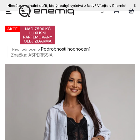
Hledáte originální oufit, který reálně vyčnívá z řady? Vítejte v Enemiq!
CZK
Přejít
Dámský komplet AGGIO
na
obsah
AKCE
NAD 7500 KČ
LUXUSNÍ
PARFÉMOVANÝ
OLEJ ZDARMA
Průměrné
Podrobnosti hodnocení
Neohodnoceno
hodnocení
Značka:
ASPERISSIA
produktu
je
0,0
z
5
hvězdiček.