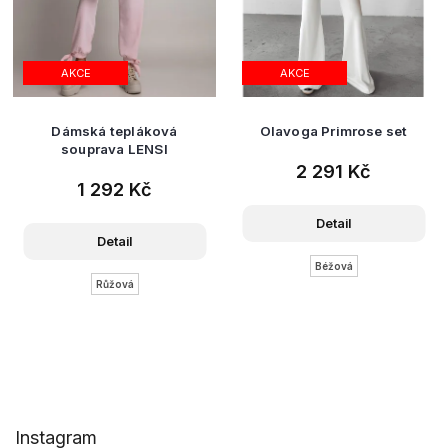
AKCE
AKCE
Dámská tepláková
Olavoga Primrose set
souprava LENSI
2 291 Kč
1 292 Kč
Detail
Detail
Béžová
Růžová
Z
Instagram
á