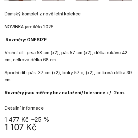
Dámský komplet z nově letní kolekce.
NOVINKA jaro/léto 2026
Rozměry: ONESIZE
Vrchní díl : prsa 58 cm (x2), pás 57 cm (x2), délka rukávu 42
cm, celková délka 68 cm
Spodní díl : pás 37 cm (x2), boky 57 c, (x2), celková délka 39
cm
Rozměry jsou měřeny bez natažení/ tolerance +/- 2cm.
Detailní informace
1 477 Kč
–25 %
1 107 Kč
Měrná