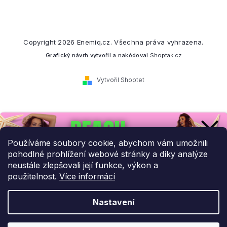
Copyright 2026
Enemiq.cz
. Všechna práva vyhrazena.
Grafický návrh vytvořil a nakódoval
Shoptak.cz
Vytvořil Shoptet
Přihlaste se k našemu
newsletteru.
Používáme soubory cookie, abychom vám umožnili
pohodlné prohlížení webové stránky a díky analýze
Budeme vám posílat informace o našich novinkách a slevových
neustále zlepšovali její funkce, výkon a
akcích.
použitelnost.
Více informácí
Nastavení
UPLATNIT SLEVU!