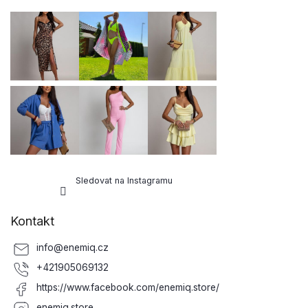
p
a
t
í
Sledovat na Instagramu
Kontakt
info
@
enemiq.cz
+421905069132
https://www.facebook.com/enemiq.store/
enemiq.store