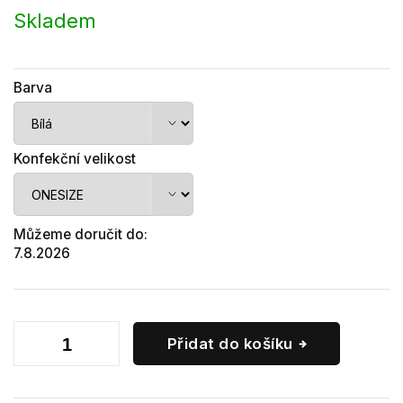
cena:
Skladem
Barva
Konfekční velikost
Můžeme doručit do:
7.8.2026
Přidat do košíku