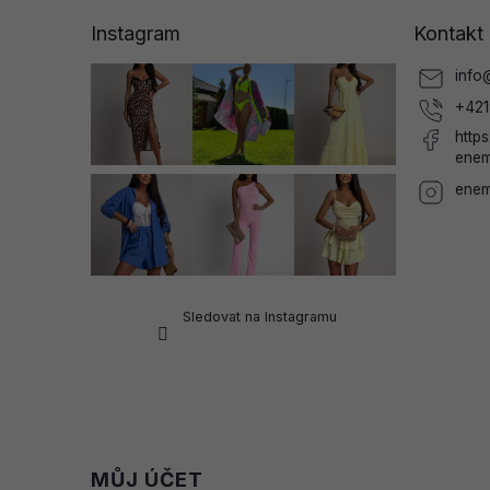
a
Instagram
Kontakt
t
í
info
+421
http
enem
enem
Sledovat na Instagramu
MŮJ ÚČET