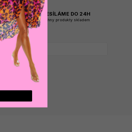
A
ODESÍLÁME DO 24H
všechny produkty skladem