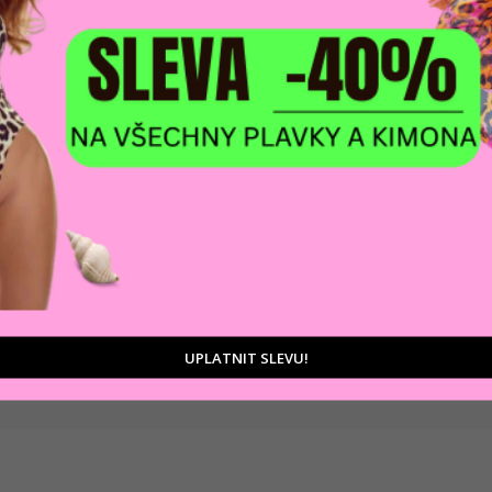
DOPRAVA ZDARM
POMŮŽEME VÁM
na adresu nebo pobočku
 výběrem produktů
Zásilkovny
tu
UPLATNIT SLEVU!