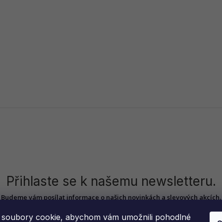
Přihlaste se k našemu newsletteru.
Budeme vám posílat informace o našich novinkách a slevových akcích.
soubory cookie, abychom vám umožnili pohodlné