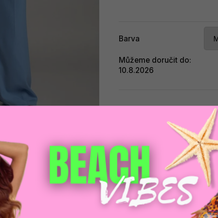
Barva
Můžeme doručit do:
10.8.2026
Při
Zeptat se