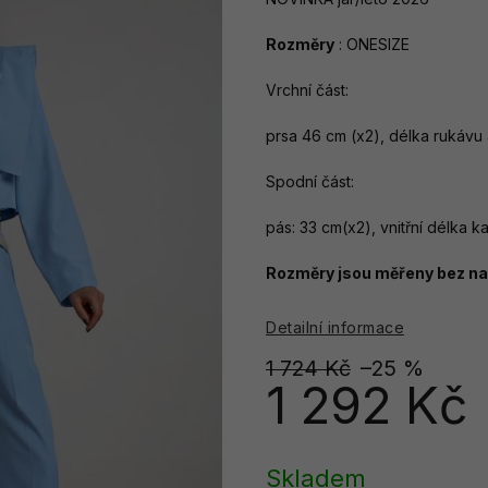
Rozměry
: ONESIZE
Vrchní část:
prsa 46 cm (x2), délka rukávu
Spodní část:
pás: 33 cm(x2), vnitřní délka ka
Rozměry jsou měřeny bez nat
Detailní informace
1 724 Kč
–25 %
1 292 Kč
Měrná
cena:
Skladem