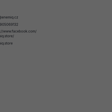
@
enemiq.cz
905069132
s://www.facebook.com/
iq.store/
iq.store