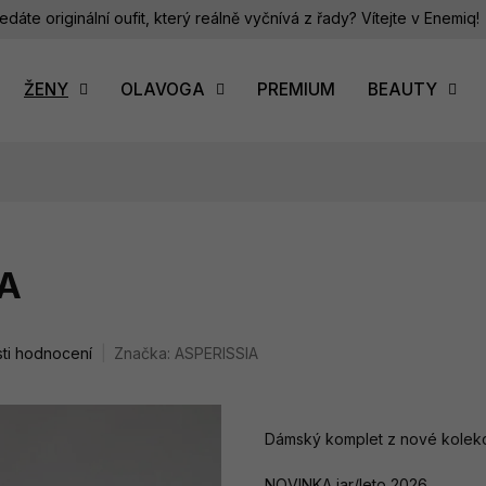
edáte originální oufit, který reálně vyčnívá z řady? Vítejte v Enemiq!
ŽENY
OLAVOGA
PREMIUM
BEAUTY
EA
ti hodnocení
Značka:
ASPERISSIA
Dámský komplet z nové kolek
NOVINKA jar/leto 2026