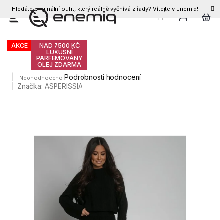
Hledáte originální oufit, který reálně vyčnívá z řady? Vítejte v Enemiq!
CZK
Přejít
Dámský komplet PLEASS
na
obsah
AKCE
NAD 7500 KČ
LUXUSNÍ
PARFÉMOVANÝ
OLEJ ZDARMA
Průměrné
Podrobnosti hodnocení
Neohodnoceno
hodnocení
Značka:
ASPERISSIA
produktu
je
0,0
z
5
hvězdiček.