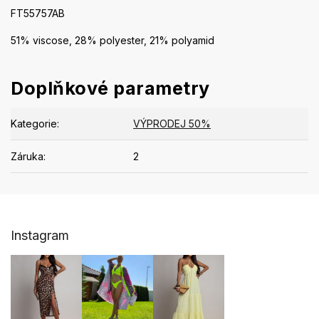
FT55757AB
51% viscose, 28% polyester, 21% polyamid
Doplňkové parametry
Kategorie
:
VÝPRODEJ 50%
Záruka
:
2
Z
Instagram
á
p
a
t
í