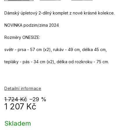
Dámský úpletový 2-dílný komplet z nové krásné kolekce.
NOVINKA podzim/zima 2024
Rozměry
ONESIZE:
světr - prsa - 57 cm (x2), rukáv - 49 cm, délka 45 cm,
tepláky - pás - 34 cm (x2),
délka od rozkroku - 75 cm.
Detailní informace
1 724 Kč
–29 %
1 207 Kč
Měrná
cena:
Skladem