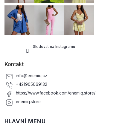
Sledovat na Instagramu
Kontakt
info
@
enemiq.cz
+421905069132
https://www.facebook.com/enemiq.store/
enemiq.store
HLAVNÍ MENU