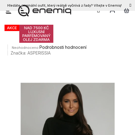
Hledáte originální oufit, který reálně vyčnívá z řady? Vítejte v Enemiq!
CZK
Přejít
Dámský svetr INOKU
na
obsah
AKCE
NAD 7500 KČ
LUXUSNÍ
PARFÉMOVANÝ
OLEJ ZDARMA
Průměrné
Podrobnosti hodnocení
Neohodnoceno
hodnocení
Značka:
ASPERISSIA
produktu
je
0,0
z
5
hvězdiček.