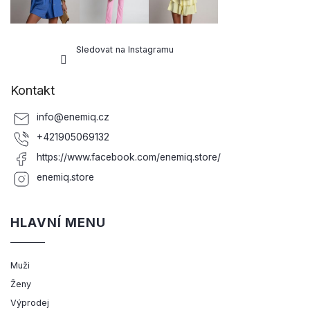
Sledovat na Instagramu
Kontakt
info
@
enemiq.cz
+421905069132
https://www.facebook.com/enemiq.store/
enemiq.store
HLAVNÍ MENU
Muži
Ženy
Výprodej