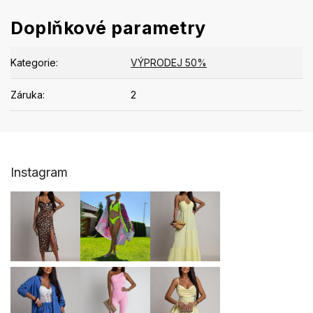
Doplňkové parametry
Kategorie
:
VÝPRODEJ 50%
Záruka
:
2
Z
Instagram
á
p
a
t
í