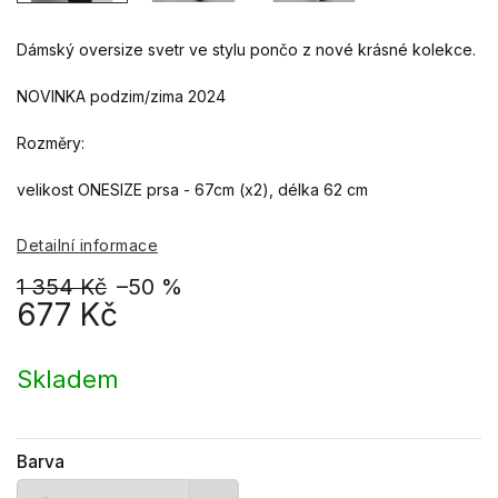
Dámský oversize svetr ve stylu pončo z nové krásné kolekce.
NOVINKA podzim/zima 2024
Rozměry:
velikost ONESIZE prsa - 67cm (x2), délka 62 cm
Detailní informace
1 354 Kč
–50 %
677 Kč
Měrná
cena:
Skladem
Barva