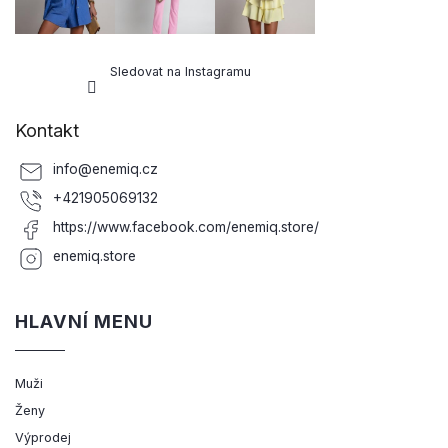
Sledovat na Instagramu
Kontakt
info
@
enemiq.cz
+421905069132
https://www.facebook.com/enemiq.store/
enemiq.store
HLAVNÍ MENU
Muži
Ženy
Výprodej