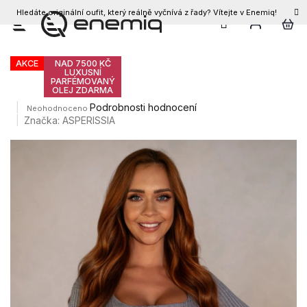
Hledáte originální oufit, který reálně vyčnívá z řady? Vítejte v Enemiq!
CZK
Přejít
Dámský svetr LINA
na
obsah
AKCE
NAD 7500 KČ
LUXUSNÍ
PARFÉMOVANÝ
OLEJ ZDARMA
Průměrné
Podrobnosti hodnocení
Neohodnoceno
hodnocení
Značka:
ASPERISSIA
produktu
je
0,0
z
5
hvězdiček.