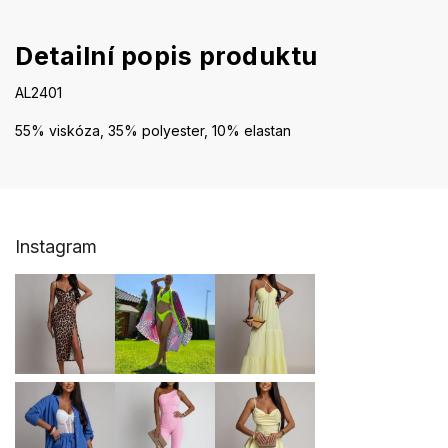
Detailní popis produktu
AL2401
55% viskóza, 35% polyester, 10% elastan
Z
Instagram
á
p
a
t
í