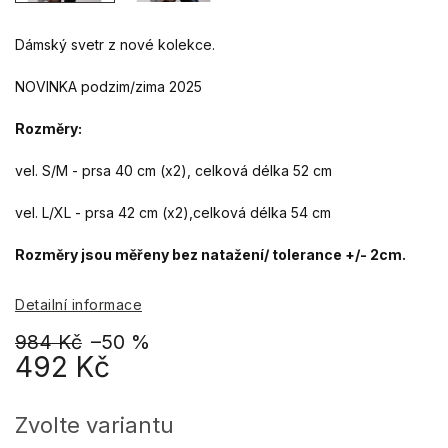
Dámský svetr z nové kolekce.
NOVINKA podzim/zima 2025
Rozměry:
vel. S/M - prsa 40 cm (x2), celková délka 52 cm
vel. L/XL - prsa 42 cm (x2),celková délka 54 cm
Rozměry jsou měřeny bez natažení/ tolerance +/- 2cm.
Detailní informace
984 Kč
–50 %
492 Kč
Měrná
cena:
Zvolte variantu