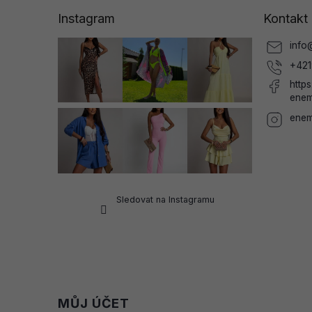
a
Instagram
Kontakt
t
í
info
+421
http
enem
enem
Sledovat na Instagramu
MŮJ ÚČET