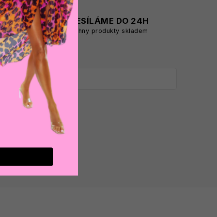
A
ODESÍLÁME DO 24H
všechny produkty skladem