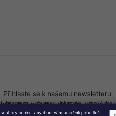
Přihlaste se k našemu newsletteru.
Budeme vám posílat informace o našich novinkách a slevových akcích.
soubory cookie, abychom vám umožnili pohodlné