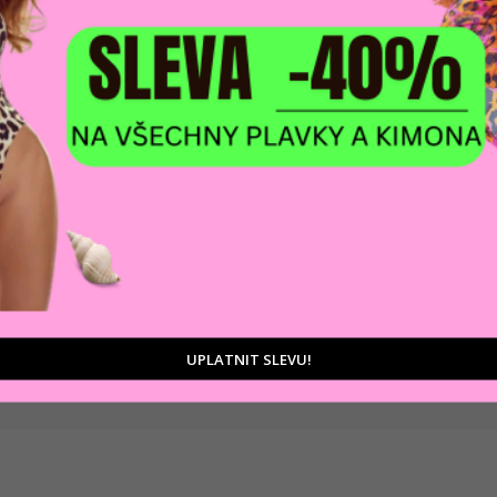
DOPRAVA ZDARM
POMŮŽEME VÁM
na adresu nebo pobočku
 výběrem produktů
Zásilkovny
tu
UPLATNIT SLEVU!