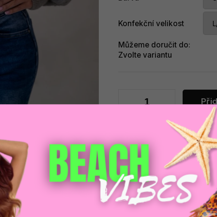
Konfekční velikost
Můžeme doručit do:
Zvolte variantu
Při
Zeptat se