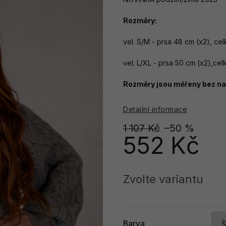
Rozměry:
vel. S/M - prsa 48 cm (x2), c
vel. L/XL - prsa 50 cm (x2),ce
Rozměry jsou měřeny bez nat
Detailní informace
1 107 Kč
–50 %
552 Kč
Měrná
cena:
Zvolte variantu
Barva