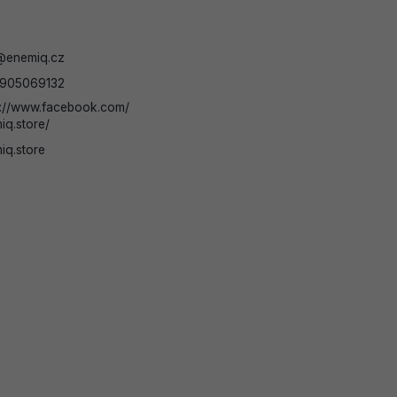
@
enemiq.cz
905069132
s://www.facebook.com/
iq.store/
iq.store