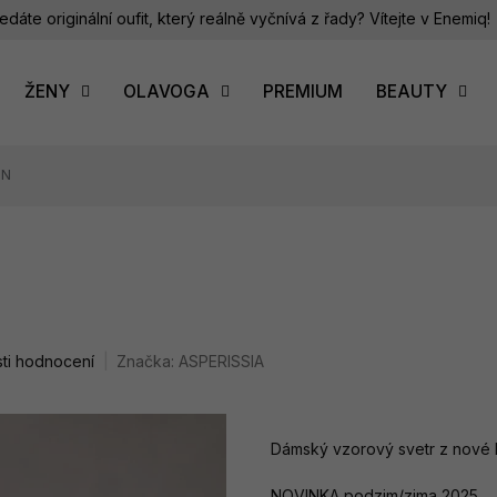
edáte originální oufit, který reálně vyčnívá z řady? Vítejte v Enemiq!
ŽENY
OLAVOGA
PREMIUM
BEAUTY
ON
ti hodnocení
Značka:
ASPERISSIA
Dámský vzorový svetr z nové
NOVINKA podzim/zima 2025