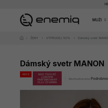
Přejít
Hl
na
obsah
MUŽI
ŽENY
VÝPRODEJ 50%
Dámský svetr MAN
Dámský svetr MANON
AKCE
NAD 7500 KČ
LUXUSNÍ
Průměrné
Podrobnos
Neohodnoceno
PARFÉMOVANÝ
hodnocení
OLEJ ZDARMA
produktu
je
0,0
z
5