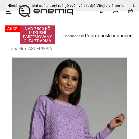
Hledáte originální oufit, který reálně vyčnívá z řady? Vítejte v Enemiq!
CZK
Přejít
Dámský svetr NONA
na
obsah
AKCE
NAD 7500 KČ
LUXUSNÍ
Průměrné
Podrobnosti hodnocení
1 hodnocení
PARFÉMOVANÝ
OLEJ ZDARMA
hodnocení
produktu
Značka:
ASPERISSIA
je
5,0
z
5
hvězdiček.