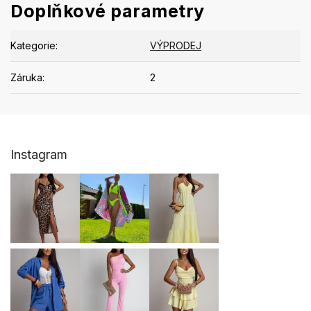
Doplňkové parametry
Kategorie
:
VÝPRODEJ
Záruka
:
2
Z
Instagram
á
p
a
t
í