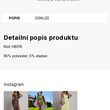
POPIS
DISKUZE
Detailní popis produktu
Kód:
H8016
95% polyester, 5% elastan
Z
Instagram
á
p
a
t
í