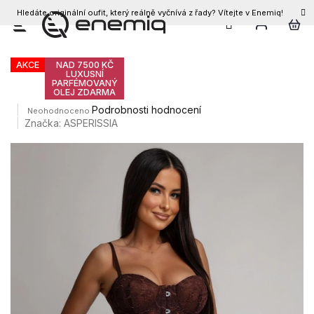
Hledáte originální oufit, který reálně vyčnívá z řady? Vítejte v Enemiq!
CZK
Přejít
Dámský top INIA
na
obsah
AKCE
NAD 7500 KČ
LUXUSNÍ
PARFÉMOVANÝ
OLEJ ZDARMA
Průměrné
Podrobnosti hodnocení
Neohodnoceno
hodnocení
Značka:
ASPERISSIA
produktu
je
0,0
z
5
hvězdiček.