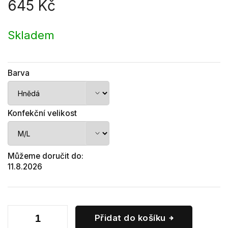
645 Kč
Měrná
cena:
Skladem
Barva
Konfekční velikost
Můžeme doručit do:
11.8.2026
Přidat do košíku