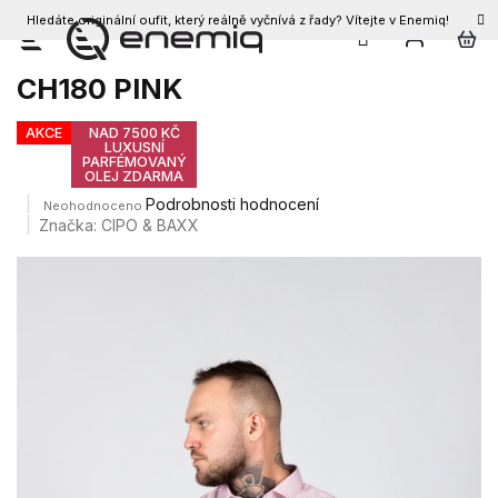
Hledáte originální oufit, který reálně vyčnívá z řady? Vítejte v Enemiq!
CZK
Přejít
Pánská košile CIPO & BAXX
na
CH180 PINK
obsah
AKCE
NAD 7500 KČ
LUXUSNÍ
PARFÉMOVANÝ
OLEJ ZDARMA
Průměrné
Podrobnosti hodnocení
Neohodnoceno
hodnocení
Značka:
CIPO & BAXX
produktu
je
0,0
z
5
hvězdiček.