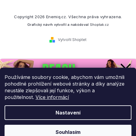
Copyright 2026
Enemiq.cz
. Všechna práva vyhrazena.
Grafický návrh vytvořil a nakódoval
Shoptak.cz
Vytvořil Shoptet
Přihlaste se k našemu
newsletteru.
Používáme soubory cookie, abychom vám umožnili
pohodlné prohlížení webové stránky a díky analýze
Budeme vám posílat informace o našich novinkách a slevových
neustále zlepšovali její funkce, výkon a
akcích.
použitelnost.
Více informácí
Nastavení
UPLATNIT SLEVU!
Odebírat newsletter
Souhlasím