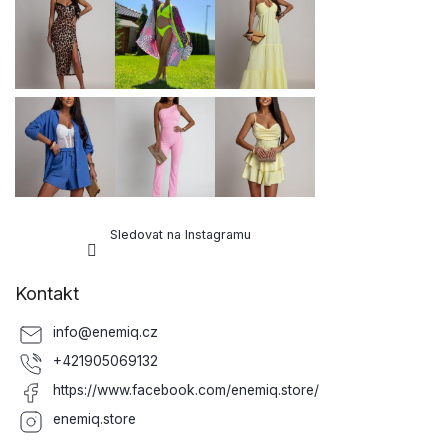
a
t
í
Sledovat na Instagramu
Kontakt
info
@
enemiq.cz
+421905069132
https://www.facebook.com/enemiq.store/
enemiq.store