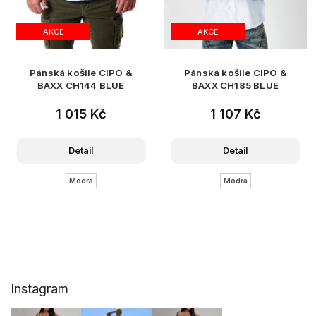
AKCE
AKCE
Pánská košile CIPO &
Pánská košile CIPO &
BAXX CH144 BLUE
BAXX CH185 BLUE
1 015 Kč
1 107 Kč
Detail
Detail
Modrá
Modrá
Z
Instagram
á
p