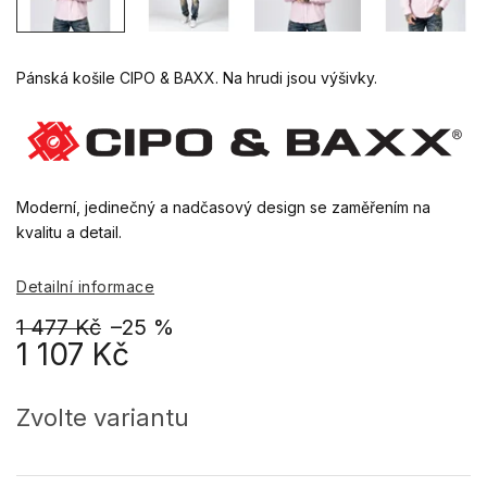
Pánská košile CIPO & BAXX.
Na hrudi jsou výšivky.
Moderní, jedinečný a nadčasový design se zaměřením na
kvalitu a detail.
Detailní informace
1 477 Kč
–25 %
1 107 Kč
Měrná
cena:
Zvolte variantu