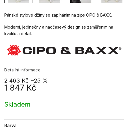
Pánské stylové džíny se zapínánim na zips CIPO & BAXX.
Moderní, jedinečný a nadčasevý design se zaměřením na
kvalitu a detail.
Detailní informace
2 463 Kč
–25 %
1 847 Kč
Měrná
cena:
Skladem
Barva