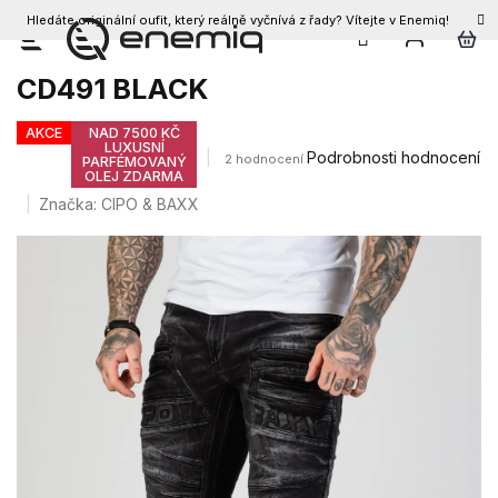
Hledáte originální oufit, který reálně vyčnívá z řady? Vítejte v Enemiq!
CZK
Přejít
Pánské džíny CIPO & BAXX
na
CD491 BLACK
obsah
AKCE
NAD 7500 KČ
LUXUSNÍ
Průměrné
Podrobnosti hodnocení
2 hodnocení
PARFÉMOVANÝ
OLEJ ZDARMA
hodnocení
produktu
Značka:
CIPO & BAXX
je
4,0
z
5
hvězdiček.