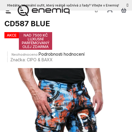
Hledáte originální oufit, který reálně vyčnívá z řady? Vítejte v Enemiq!
CZK
Přejít
Pánské džíny CIPO & BAXX
na
CD587 BLUE
obsah
AKCE
NAD 7500 KČ
LUXUSNÍ
PARFÉMOVANÝ
OLEJ ZDARMA
Průměrné
Podrobnosti hodnocení
Neohodnoceno
hodnocení
Značka:
CIPO & BAXX
produktu
je
0,0
z
5
hvězdiček.