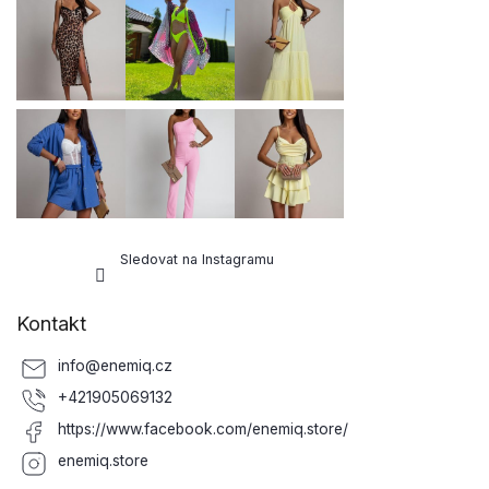
a
t
í
Sledovat na Instagramu
Kontakt
info
@
enemiq.cz
+421905069132
https://www.facebook.com/enemiq.store/
enemiq.store