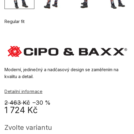
Regular fit
Moderní, jedinečný a nadčasový design se zaměřením na
kvalitu a detail.
Detailní informace
2 463 Kč
–30 %
1 724 Kč
Měrná
cena:
Zvolte variantu