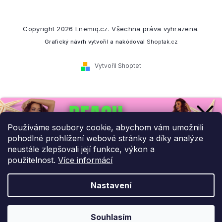
Copyright 2026
Enemiq.cz
. Všechna práva vyhrazena.
Grafický návrh vytvořil a nakódoval
Shoptak.cz
Vytvořil Shoptet
Přihlaste se k našemu
newsletteru.
Používáme soubory cookie, abychom vám umožnili
pohodlné prohlížení webové stránky a díky analýze
Budeme vám posílat informace o našich novinkách a slevových
neustále zlepšovali její funkce, výkon a
akcích.
použitelnost.
Více informácí
Nastavení
UPLATNIT SLEVU!
Odebírat newsletter
Souhlasím