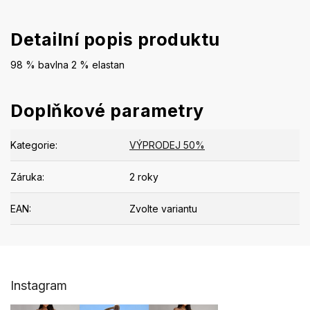
Detailní popis produktu
98 % bavlna 2 % elastan
Doplňkové parametry
Kategorie
:
VÝPRODEJ 50%
Záruka
:
2 roky
EAN
:
Zvolte variantu
Z
Instagram
á
p