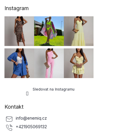
Z
Instagram
á
p
a
t
í
Sledovat na Instagramu
Kontakt
info
@
enemiq.cz
+421905069132