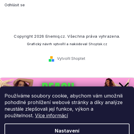
Odhlásit se
Copyright 2026
Enemiq.cz
. Všechna práva vyhrazena.
Grafický návrh vytvořil a nakódoval
Shoptak.cz
Vytvořil Shoptet
Přihlaste se k našemu
newsletteru.
Používáme soubory cookie, abychom vám umožnili
pohodlné prohlížení webové stránky a díky analýze
Budeme vám posílat informace o našich novinkách a slevových
neustále zlepšovali její funkce, výkon a
akcích.
použitelnost.
Více informácí
Nastavení