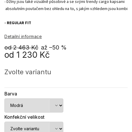
- Džíny jsou také vizuálně působivé a se svými trendy cargo kapsami
 absolutním poutačem bez ohledu na to, s jakým vzhledem jsou kombino
- REGULAR FIT
Detailní informace
od 2 463 Kč
až –50 %
od
1 230 Kč
Měrná
cena:
Zvolte variantu
Barva
Konfekční velikost