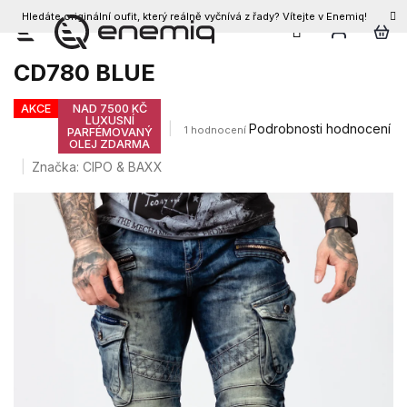
Hledáte originální oufit, který reálně vyčnívá z řady? Vítejte v Enemiq!
CZK
Přejít
Pánské džíny CIPO & BAXX
na
CD780 BLUE
obsah
AKCE
NAD 7500 KČ
LUXUSNÍ
Průměrné
Podrobnosti hodnocení
1 hodnocení
PARFÉMOVANÝ
OLEJ ZDARMA
hodnocení
produktu
Značka:
CIPO & BAXX
je
5,0
z
5
hvězdiček.