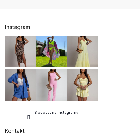
Z
Instagram
á
p
a
t
í
Sledovat na Instagramu
Kontakt