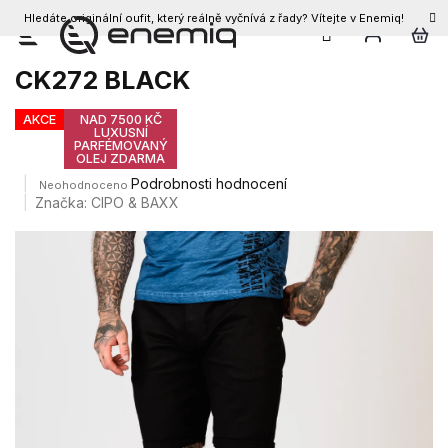
Hledáte originální oufit, který reálně vyčnívá z řady? Vítejte v Enemiq!
CZK
Přejít
Pánské kraťasy CIPO & BAXX
na
CK272 BLACK
obsah
AKCE
NAD 7500 KČ
LUXUSNÍ
PARFÉMOVANÝ
OLEJ ZDARMA
Průměrné
Podrobnosti hodnocení
Neohodnoceno
hodnocení
Značka:
CIPO & BAXX
produktu
je
0,0
z
5
hvězdiček.