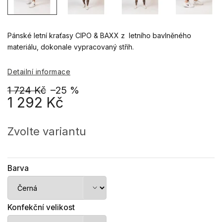
Pánské letní kraťasy CIPO & BAXX z letního bavlněného
materiálu, dokonale vypracovaný střih.
Detailní informace
1 724 Kč
–25 %
1 292 Kč
Měrná
cena:
Zvolte variantu
Barva
Konfekční velikost