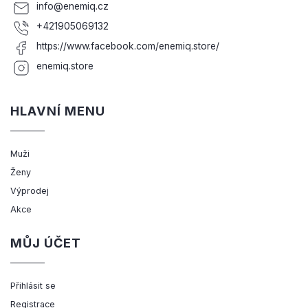
info
@
enemiq.cz
+421905069132
https://www.facebook.com/enemiq.store/
enemiq.store
HLAVNÍ MENU
Muži
Ženy
Výprodej
Akce
MŮJ ÚČET
Přihlásit se
Registrace