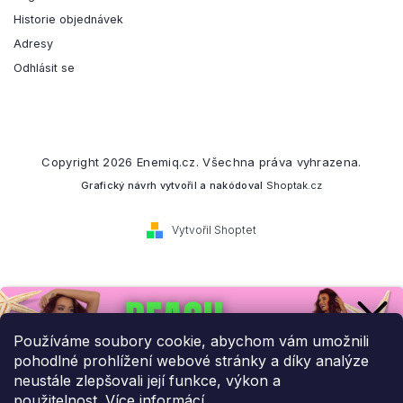
Historie objednávek
Adresy
Odhlásit se
Copyright 2026
Enemiq.cz
. Všechna práva vyhrazena.
Grafický návrh vytvořil a nakódoval
Shoptak.cz
Vytvořil Shoptet
Přihlaste se k našemu
newsletteru.
Používáme soubory cookie, abychom vám umožnili
pohodlné prohlížení webové stránky a díky analýze
Budeme vám posílat informace o našich novinkách a slevových
neustále zlepšovali její funkce, výkon a
akcích.
použitelnost.
Více informácí