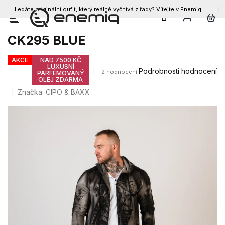
Hledáte originální oufit, který reálně vyčnívá z řady? Vítejte v Enemiq!
CZK
Přejít
Pánské kraťasy CIPO & BAXX
na
CK295 BLUE
obsah
AKCE
NAD 7500 KČ
LUXUSNÍ
Průměrné
Podrobnosti hodnocení
2 hodnocení
PARFÉMOVANÝ
OLEJ ZDARMA
hodnocení
produktu
Značka:
CIPO & BAXX
je
4,5
z
5
hvězdiček.