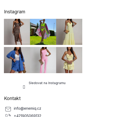
Z
Instagram
á
p
a
t
í
Sledovat na Instagramu
Kontakt
info
@
enemiq.cz
+421905069132