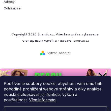
Adresy
Odhlásit se
Copyright 2026
Enemiq.cz
. Všechna práva vyhrazena.
Grafický návrh vytvořil a nakódoval
Shoptak.cz
Vytvořil Shoptet
Přihlaste se k našemu
newsletteru.
Používáme soubory cookie, abychom vám umožnili
pohodlné prohlížení webové stránky a díky analýze
Budeme vám posílat informace o našich novinkách a slevových
neustále zlepšovali její funkce, výkon a
akcích.
použitelnost.
Více informácí