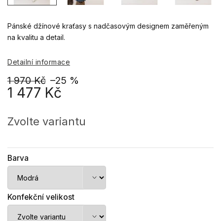
Pánské džínové kraťasy s
nadčasovým designem zaměřeným
na kvalitu a detail.
Detailní informace
1 970 Kč
–25 %
1 477 Kč
Měrná
cena:
Zvolte variantu
Barva
Konfekční velikost