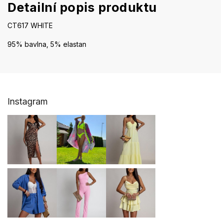
Detailní popis produktu
CT617 WHITE
95% bavlna, 5% elastan
Z
Instagram
á
p
a
t
í