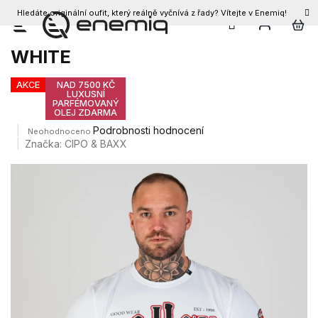
Hledáte originální oufit, který reálně vyčnívá z řady? Vítejte v Enemiq!
CZK
Přejít
Pánské triko CIPO & BAXX CT617
na
WHITE
obsah
AKCE
NAD 7500 KČ
LUXUSNÍ
PARFÉMOVANÝ
OLEJ ZDARMA
Průměrné
Podrobnosti hodnocení
Neohodnoceno
hodnocení
Značka:
CIPO & BAXX
produktu
je
0,0
z
5
hvězdiček.