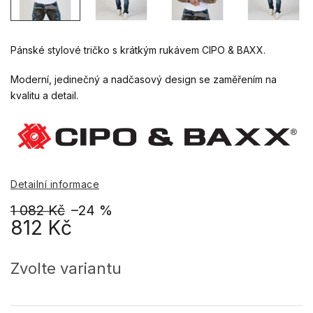
Pánské stylové tričko s krátkým rukávem CIPO & BAXX.
Moderní, jedinečný a nadčasový design se zaměřením na
kvalitu a detail.
Detailní informace
1 082 Kč
–24 %
812 Kč
Měrná
cena:
Zvolte variantu