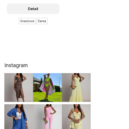
Detail
Oranžová
Černá
Z
Instagram
á
p
a
t
í