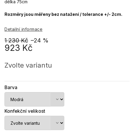
délka 75cm
Rozměry jsou měřeny bez natažení / tolerance +/- 2cm.
Detailní informace
1 230 Kč
–24 %
923 Kč
Měrná
cena:
Zvolte variantu
Barva
Konfekční velikost