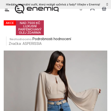
Hledáte originální oufit, který reálně vyčnívá z řady? Vítejte v Enemiq!
CZK
Přejít
Dámské džíny CLAY
na
obsah
AKCE
NAD 7500 KČ
LUXUSNÍ
PARFÉMOVANÝ
OLEJ ZDARMA
Průměrné
Podrobnosti hodnocení
Neohodnoceno
hodnocení
Značka:
ASPERISSIA
produktu
je
0,0
z
5
hvězdiček.