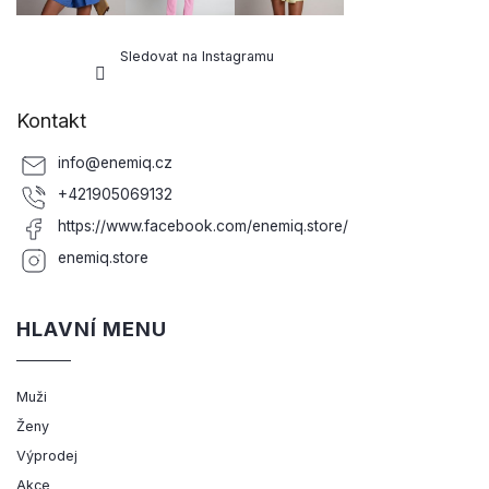
Sledovat na Instagramu
Kontakt
info
@
enemiq.cz
+421905069132
https://www.facebook.com/enemiq.store/
enemiq.store
HLAVNÍ MENU
Muži
Ženy
Výprodej
Akce