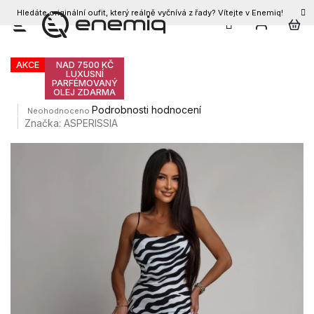
Hledáte originální oufit, který reálně vyčnívá z řady? Vítejte v Enemiq!
CZK
Přejít
Dámské šaty ASSIA
na
obsah
AKCE
NAD 7500 KČ
LUXUSNÍ
PARFÉMOVANÝ
OLEJ ZDARMA
Průměrné
Podrobnosti hodnocení
Neohodnoceno
hodnocení
Značka:
ASPERISSIA
produktu
je
0,0
z
5
hvězdiček.