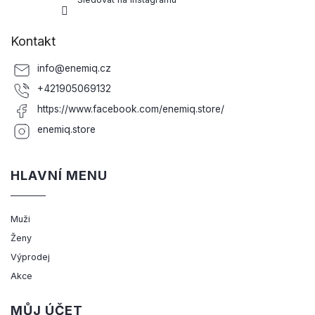
Kontakt
info
@
enemiq.cz
+421905069132
https://www.facebook.com/enemiq.store/
enemiq.store
HLAVNÍ MENU
Muži
Ženy
Výprodej
Akce
MŮJ ÚČET