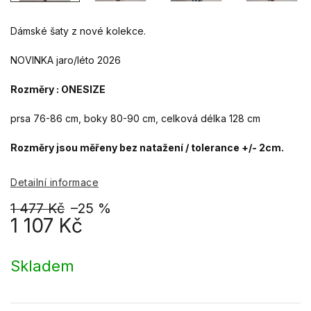
Dámské šaty z nové kolekce.
NOVINKA jaro/léto 2026
Rozměry : ONESIZE
prsa 76-86 cm, boky 80-90 cm, celková délka 128 cm
Rozměry jsou měřeny bez natažení / tolerance +/- 2cm.
Detailní informace
1 477 Kč
–25 %
1 107 Kč
Měrná
cena:
Skladem