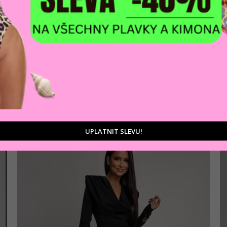
AKCE
Dámské šaty ESTELLE
1 477 Kč
Černá
UPLATNIT SLEVU!