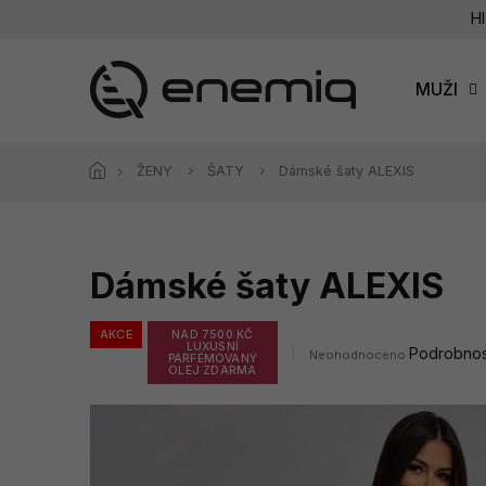
Přejít
Hl
na
obsah
MUŽI
ŽENY
ŠATY
Dámské šaty ALEXIS
Dámské šaty ALEXIS
AKCE
NAD 7500 KČ
LUXUSNÍ
Průměrné
Podrobnos
Neohodnoceno
PARFÉMOVANÝ
hodnocení
OLEJ ZDARMA
produktu
je
0,0
z
5