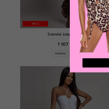
AKCE
Dámské šaty CALLUA
1 107 Kč
Hnědá