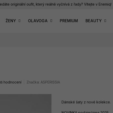
edáte originální oufit, který reálně vyčnívá z řady? Vítejte v Enemiq!
ŽENY
OLAVOGA
PREMIUM
BEAUTY
ti hodnocení
Značka:
ASPERISSIA
Dámské šaty z nové kolekce.
NOVINKA podzim/zima 2025