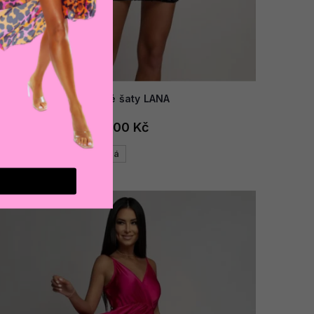
AKCE
Dámské šaty LANA
1 200 Kč
Černá