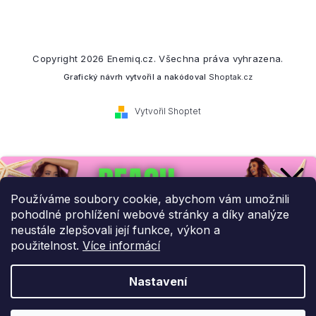
Copyright 2026
Enemiq.cz
. Všechna práva vyhrazena.
Grafický návrh vytvořil a nakódoval
Shoptak.cz
Vytvořil Shoptet
Přihlaste se k našemu
newsletteru.
Používáme soubory cookie, abychom vám umožnili
pohodlné prohlížení webové stránky a díky analýze
Budeme vám posílat informace o našich novinkách a slevových
neustále zlepšovali její funkce, výkon a
akcích.
použitelnost.
Více informácí
Nastavení
UPLATNIT SLEVU!