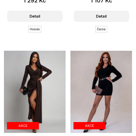
1 292 Kč
1 107 Kč
Detail
Detail
Hnědá
Černá
AKCE
AKCE