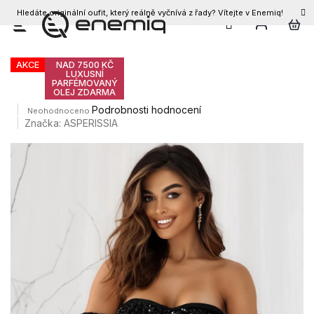
Hledáte originální oufit, který reálně vyčnívá z řady? Vítejte v Enemiq!
CZK
Přejít
Dámské šaty SELINA
na
obsah
AKCE
NAD 7500 KČ
LUXUSNÍ
PARFÉMOVANÝ
OLEJ ZDARMA
Průměrné
Podrobnosti hodnocení
Neohodnoceno
hodnocení
Značka:
ASPERISSIA
produktu
je
0,0
z
5
hvězdiček.