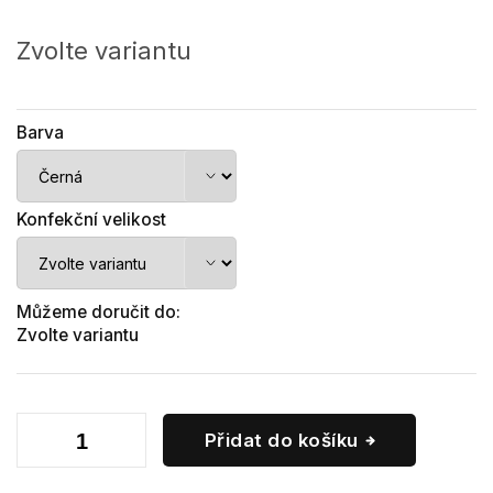
Měrná
cena:
Zvolte variantu
Barva
Konfekční velikost
Můžeme doručit do:
Zvolte variantu
Přidat do košíku