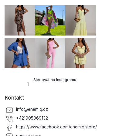
p
a
t
í
Sledovat na Instagramu
Kontakt
info
@
enemiq.cz
+421905069132
https://www.facebook.com/enemiq.store/
enemiq.store