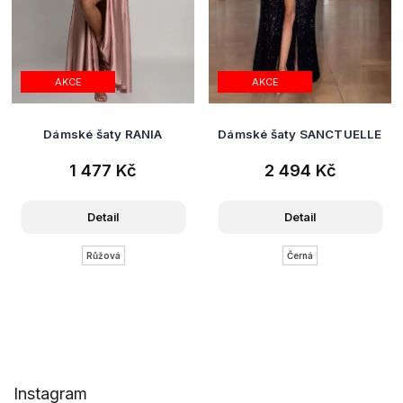
AKCE
AKCE
Dámské šaty RANIA
Dámské šaty SANCTUELLE
1 477 Kč
2 494 Kč
Detail
Detail
Růžová
Černá
Z
Instagram
á