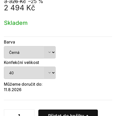
3 326 Kč
–25 %
2 494 Kč
Měrná
cena:
Skladem
Barva
Konfekční velikost
Můžeme doručit do:
11.8.2026
Přidat do košíku