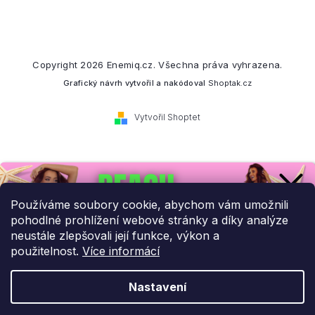
Copyright 2026
Enemiq.cz
. Všechna práva vyhrazena.
Grafický návrh vytvořil a nakódoval
Shoptak.cz
Vytvořil Shoptet
Přihlaste se k našemu
newsletteru.
Používáme soubory cookie, abychom vám umožnili
pohodlné prohlížení webové stránky a díky analýze
Budeme vám posílat informace o našich novinkách a slevových
neustále zlepšovali její funkce, výkon a
akcích.
použitelnost.
Více informácí
Nastavení