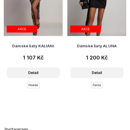
AKCE
AKCE
Dámské šaty KALIANI
Dámské šaty ALUNA
1 107 Kč
1 200 Kč
Detail
Detail
Hnědá
Černá
Z
Instagram