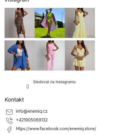
á
p
a
t
í
Sledovat na Instagramu
Kontakt
info
@
enemiq.cz
+421905069132
https://www.facebook.com/enemiq.store/