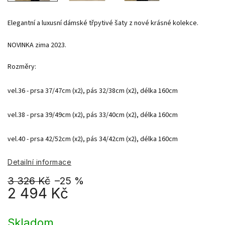
Elegantní a luxusní dámské třpytivé šaty z nové krásné kolekce.
NOVINKA zima 2023.
Rozměry:

vel.36 - prsa 37/47cm (x2), pás 32/38cm (x2), délka 160cm

vel.38 - prsa 39/49cm (x2), pás 33/40cm (x2), délka 160cm

vel.40 - prsa 42/52cm (x2), pás 34/42cm (x2), délka 160cm
Detailní informace
3 326 Kč
–25 %
2 494 Kč
Měrná
cena:
Skladom