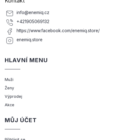
Kontakt
info
@
enemiq.cz
+421905069132
https://www.facebook.com/enemiq.store/
enemiq.store
HLAVNÍ MENU
Muži
Ženy
Výprodej
Akce
MŮJ ÚČET
Přihlásit se