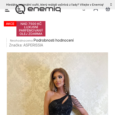
Hledáte originální oufit, který reálně vyčnívá z řady? Vítejte v Enemiq!
CZK
Přejít
Dámské šaty PAPAJE
na
obsah
AKCE
NAD 7500 KČ
LUXUSNÍ
PARFÉMOVANÝ
OLEJ ZDARMA
Průměrné
Podrobnosti hodnocení
Neohodnoceno
hodnocení
Značka:
ASPERISSIA
produktu
je
0,0
z
5
hvězdiček.