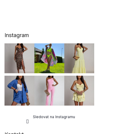
Z
Instagram
á
p
a
t
í
Sledovat na Instagramu