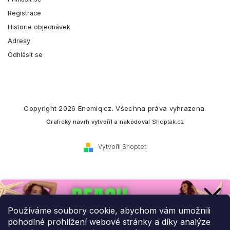
Registrace
Historie objednávek
Adresy
Odhlásit se
Copyright 2026
Enemiq.cz
. Všechna práva vyhrazena.
Grafický návrh vytvořil a nakódoval
Shoptak.cz
Vytvořil Shoptet
Přihlaste se k našemu
newsletteru.
Používáme soubory cookie, abychom vám umožnili
pohodlné prohlížení webové stránky a díky analýze
Budeme vám posílat informace o našich novinkách a slevových