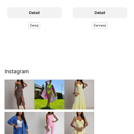
Detail
Detail
Černá
Červená
Z
Instagram
á
p
a
t
í