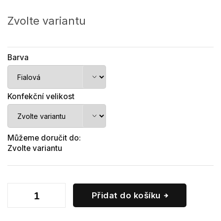
Měrná
cena:
Zvolte variantu
Barva
Konfekční velikost
Můžeme doručit do:
Zvolte variantu
Přidat do košíku