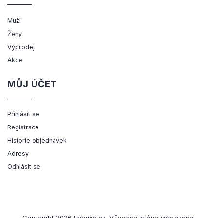
Muži
Ženy
Výprodej
Akce
MŮJ ÚČET
Přihlásit se
Registrace
Historie objednávek
Adresy
Odhlásit se
Copyright 2026
Enemiq.cz
. Všechna práva vyhrazena.