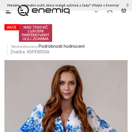
Hledáte originální oufit, který reálně vyčnívá z řady? Vítejte v Enemiq!
CZK
Přejít
Dámské šaty AURORA
na
obsah
AKCE
NAD 7500 KČ
LUXUSNÍ
PARFÉMOVANÝ
OLEJ ZDARMA
Průměrné
Podrobnosti hodnocení
Neohodnoceno
hodnocení
Značka:
ASPERISSIA
produktu
je
0,0
z
5
hvězdiček.