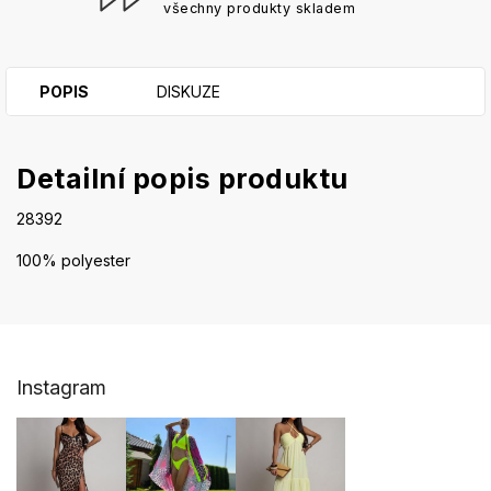
všechny produkty skladem
POPIS
DISKUZE
Detailní popis produktu
28392
100% polyester
Z
Instagram
á
p
a
t
í