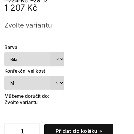
1 724 Kč
–29 %
1 207 Kč
Měrná
cena:
Zvolte variantu
Barva
Konfekční velikost
Můžeme doručit do:
Zvolte variantu
Přidat do košíku