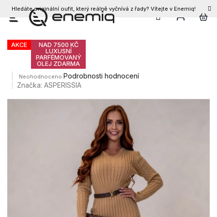
Hledáte originální oufit, který reálně vyčnívá z řady? Vítejte v Enemiq!
CZK
Přejít
Dámské šaty GAUDY
na
obsah
AKCE
NAD 7500 KČ
LUXUSNÍ
PARFÉMOVANÝ
OLEJ ZDARMA
Průměrné
Podrobnosti hodnocení
Neohodnoceno
hodnocení
Značka:
ASPERISSIA
produktu
je
0,0
z
5
hvězdiček.