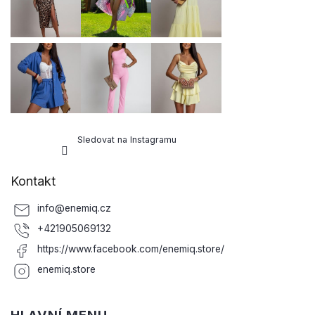
í
Sledovat na Instagramu
Kontakt
info
@
enemiq.cz
+421905069132
https://www.facebook.com/enemiq.store/
enemiq.store