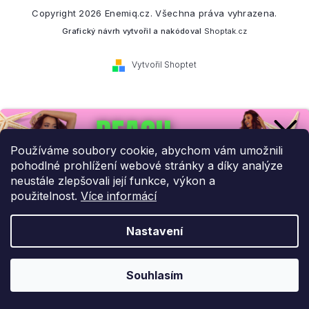
Copyright 2026
Enemiq.cz
. Všechna práva vyhrazena.
Grafický návrh vytvořil a nakódoval
Shoptak.cz
Vytvořil Shoptet
Přihlaste se k našemu
newsletteru.
Používáme soubory cookie, abychom vám umožnili
pohodlné prohlížení webové stránky a díky analýze
Budeme vám posílat informace o našich novinkách a slevových
neustále zlepšovali její funkce, výkon a
akcích.
použitelnost.
Více informácí
Nastavení
UPLATNIT SLEVU!
Odebírat newsletter
Souhlasím
Ochrana osobních údajů