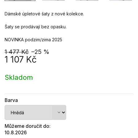
Dámské úpletové šaty z nové kolekce.
Šaty se prodávají bez opasku.
NOVINKA podzim/zima 2025
1 477 Kč
–25 %
1 107 Kč
Měrná
cena:
Skladom
Barva
Můžeme doručit do:
10.8.2026