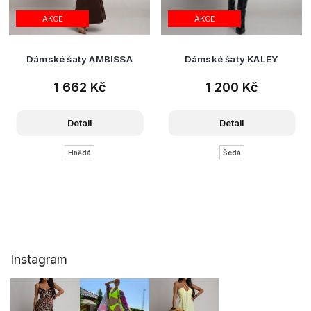
AKCE
AKCE
Dámské šaty AMBISSA
Dámské šaty KALEY
1 662 Kč
1 200 Kč
Detail
Detail
Hnědá
Šedá
Z
Instagram
á
p
a
t