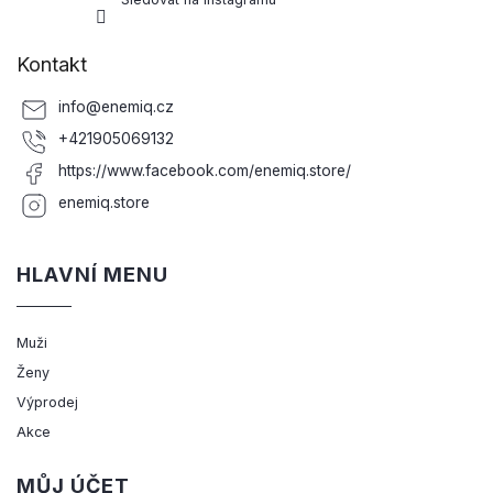
Kontakt
info
@
enemiq.cz
+421905069132
https://www.facebook.com/enemiq.store/
enemiq.store
HLAVNÍ MENU
Muži
Ženy
Výprodej
Akce
MŮJ ÚČET