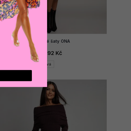
AKCE
Dámské šaty ONA
1 292 Kč
Béžová