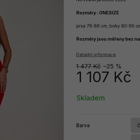
Rozměry : ONESIZE
prsa 76-86 cm, boky 80-90 cm
Rozměry jsou měřeny bez nat
Detailní informace
1 477 Kč
–25 %
1 107 Kč
Měrná
cena:
Skladem
Barva