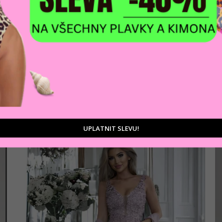
AKCE
Dámské šaty RANIA
1 477 Kč
Růžová
UPLATNIT SLEVU!