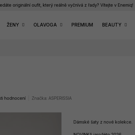
edáte originální oufit, který reálně vyčnívá z řady? Vítejte v Enemiq!
ŽENY
OLAVOGA
PREMIUM
BEAUTY
ti hodnocení
Značka:
ASPERISSIA
Dámské šaty z nové kolekce.
NOVINKA jaro/léto 2026