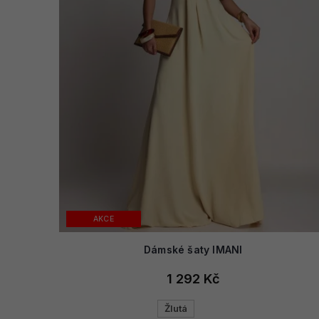
AKCE
Dámské šaty IMANI
1 292 Kč
Žlutá