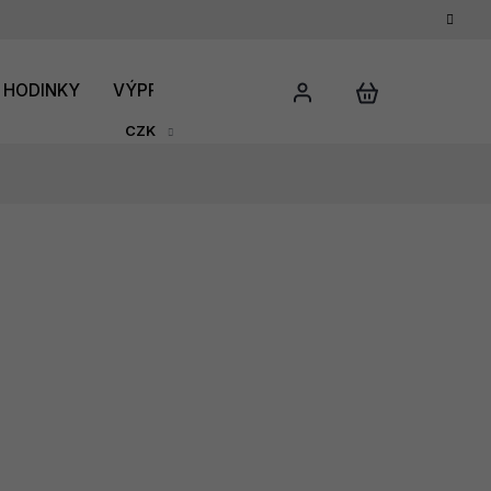
HODINKY
VÝPRODEJ
DÁRKOVÝ POUKAZ
HODNO
CZK