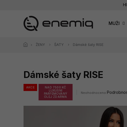
Přejít
Hl
na
obsah
MUŽI
ŽENY
ŠATY
Dámské šaty RISE
Dámské šaty RISE
AKCE
NAD 7500 KČ
LUXUSNÍ
Průměrné
Podrobnos
Neohodnoceno
PARFÉMOVANÝ
hodnocení
OLEJ ZDARMA
produktu
je
0,0
z
5