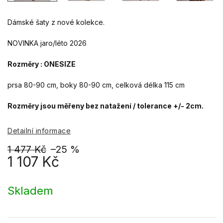
Dámské šaty z nové kolekce.
NOVINKA jaro/léto 2026
Rozměry : ONESIZE
prsa 80-90 cm, boky 80-90 cm, celková délka 115 cm
Rozměry jsou měřeny bez natažení / tolerance +/- 2cm.
Detailní informace
1 477 Kč
–25 %
1 107 Kč
Měrná
cena:
Skladem