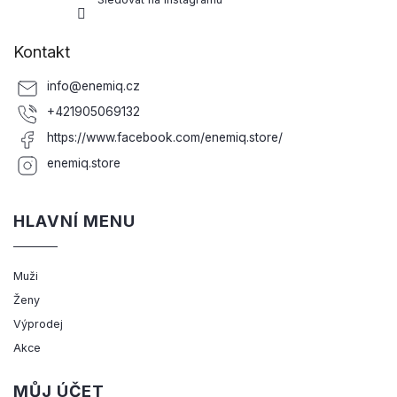
Kontakt
info
@
enemiq.cz
+421905069132
https://www.facebook.com/enemiq.store/
enemiq.store
HLAVNÍ MENU
Muži
Ženy
Výprodej
Akce
MŮJ ÚČET