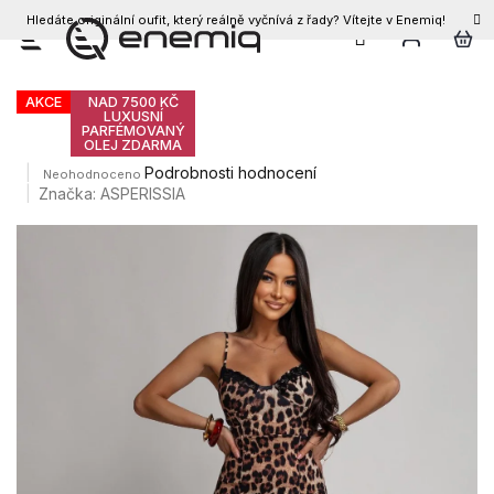
Hledáte originální oufit, který reálně vyčnívá z řady? Vítejte v Enemiq!
CZK
Přejít
Dámské šaty KALIANI
na
obsah
AKCE
NAD 7500 KČ
LUXUSNÍ
PARFÉMOVANÝ
OLEJ ZDARMA
Průměrné
Podrobnosti hodnocení
Neohodnoceno
hodnocení
Značka:
ASPERISSIA
produktu
je
0,0
z
5
hvězdiček.