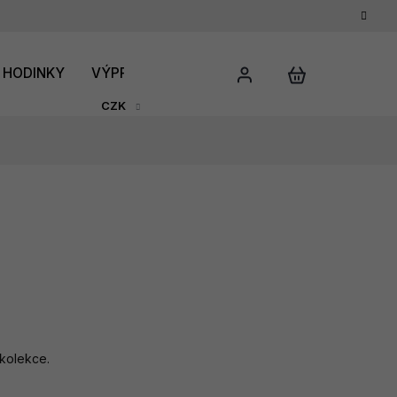
HODINKY
VÝPRODEJ
DÁRKOVÝ POUKAZ
HODNO
CZK
 kolekce.