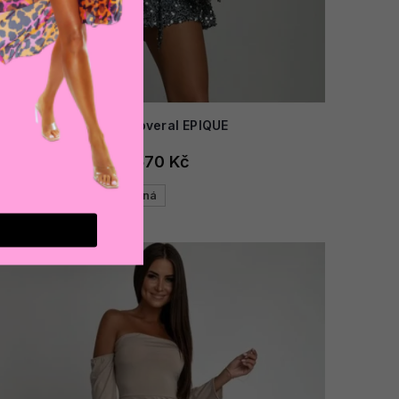
AKCE
Dámský overal EPIQUE
1 570 Kč
Stříbrná