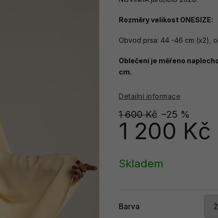
Rozměry velikost ONESIZE:
Obvod prsa: 44 -46 cm (x2), o
Oblečení je měřeno naplocho,
cm.
Detailní informace
1 600 Kč
–25 %
1 200 Kč
Měrná
cena:
Skladem
Barva