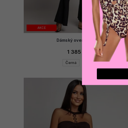
AKCE
Dámský overal LAILA
1 385 Kč
Černá