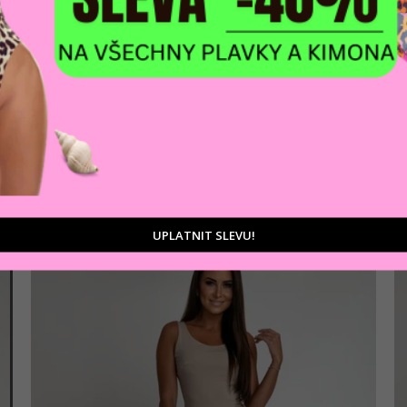
AKCE
Dámský overal ISABELLA
923 Kč
Modrá
UPLATNIT SLEVU!