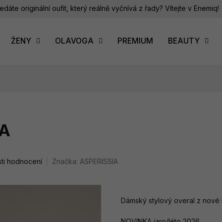
edáte originální oufit, který reálně vyčnívá z řady? Vítejte v Enemiq!
ŽENY
OLAVOGA
PREMIUM
BEAUTY
IA
ti hodnocení
Značka:
ASPERISSIA
Dámský stylový overal z nové
NOVINKA jaro/léto 2026.