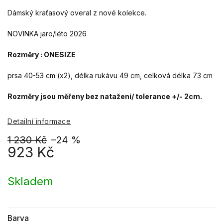
Dámský kraťasový overal z nové kolekce.
NOVINKA jaro/léto 2026
Rozměry : ONESIZE
prsa 40-53 cm (x2), délka rukávu 49 cm, celková délka 73 cm
Rozměry jsou měřeny bez natažení/ tolerance +/- 2cm.
Detailní informace
1 230 Kč
–24 %
923 Kč
Měrná
cena:
Skladem
Barva