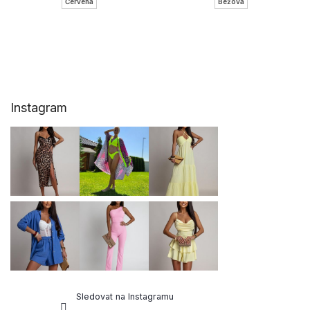
Červená
Béžová
Z
Instagram
á
p
a
t
í
Sledovat na Instagramu