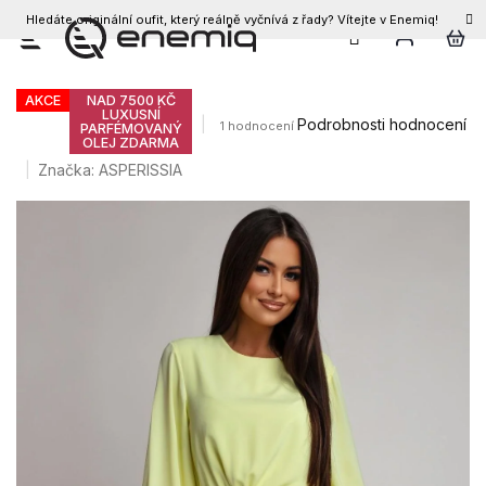
Hledáte originální oufit, který reálně vyčnívá z řady? Vítejte v Enemiq!
CZK
Přejít
Dámský overal ISABELLA
na
obsah
AKCE
NAD 7500 KČ
LUXUSNÍ
Průměrné
Podrobnosti hodnocení
1 hodnocení
PARFÉMOVANÝ
OLEJ ZDARMA
hodnocení
produktu
Značka:
ASPERISSIA
je
5,0
z
5
hvězdiček.