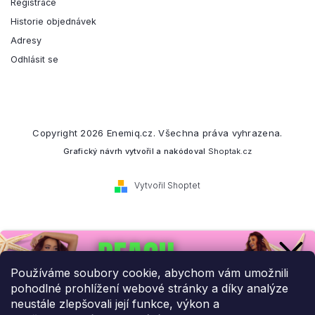
Registrace
Historie objednávek
Adresy
Odhlásit se
Copyright 2026
Enemiq.cz
. Všechna práva vyhrazena.
Grafický návrh vytvořil a nakódoval
Shoptak.cz
Vytvořil Shoptet
Přihlaste se k našemu
newsletteru.
Používáme soubory cookie, abychom vám umožnili
pohodlné prohlížení webové stránky a díky analýze
Budeme vám posílat informace o našich novinkách a slevových
neustále zlepšovali její funkce, výkon a
akcích.