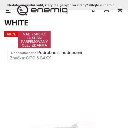
Hledáte originální oufit, který reálně vyčnívá z řady? Vítejte v Enemiq!
CZK
Přejít
Opasek CIPO & BAXX CG124
na
WHITE
obsah
AKCE
NAD 7500 KČ
LUXUSNÍ
PARFÉMOVANÝ
OLEJ ZDARMA
Průměrné
Podrobnosti hodnocení
Neohodnoceno
hodnocení
Značka:
CIPO & BAXX
produktu
je
0,0
z
5
hvězdiček.