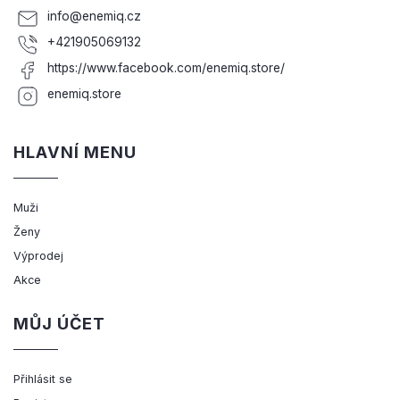
info
@
enemiq.cz
+421905069132
https://www.facebook.com/enemiq.store/
enemiq.store
HLAVNÍ MENU
Muži
Ženy
Výprodej
Akce
MŮJ ÚČET
Přihlásit se