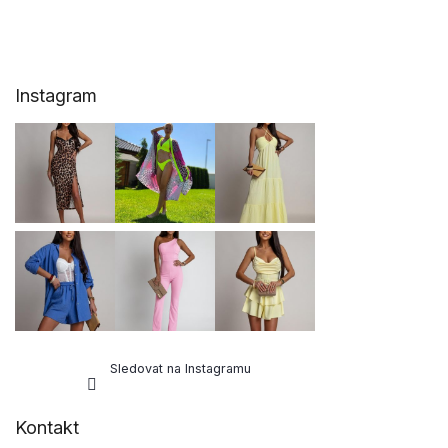
Z
Instagram
á
p
a
t
í
Sledovat na Instagramu
Kontakt