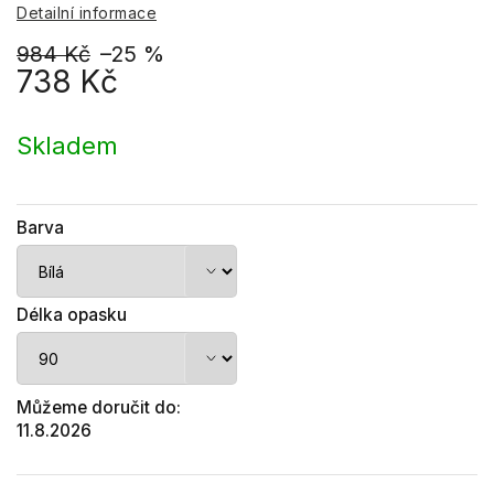
Detailní informace
984 Kč
–25 %
738 Kč
Měrná
cena:
Skladem
Barva
Délka opasku
Můžeme doručit do:
11.8.2026