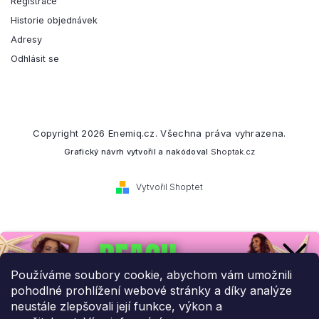
Registrace
Historie objednávek
Adresy
Odhlásit se
Copyright 2026
Enemiq.cz
. Všechna práva vyhrazena.
Grafický návrh vytvořil a nakódoval
Shoptak.cz
Vytvořil Shoptet
Přihlaste se k našemu
newsletteru.
Používáme soubory cookie, abychom vám umožnili
pohodlné prohlížení webové stránky a díky analýze
Budeme vám posílat informace o našich novinkách a slevových
neustále zlepšovali její funkce, výkon a
akcích.