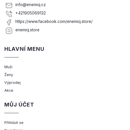
info
@
enemiq.cz
+421905069132
https://www.facebook.com/enemiq.store/
enemiq.store
HLAVNÍ MENU
Muži
Ženy
Výprodej
Akce
MŮJ ÚČET
Přihlásit se