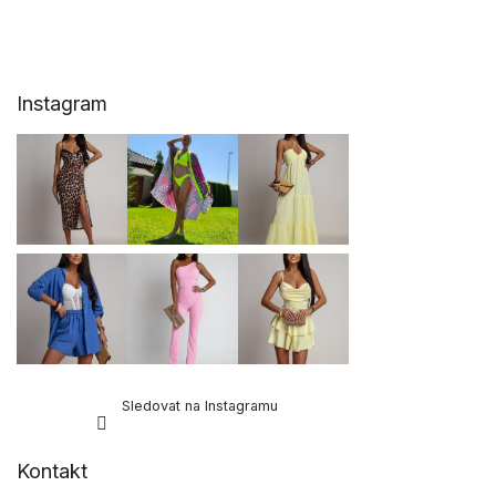
Z
Instagram
á
p
a
t
í
Sledovat na Instagramu
Kontakt