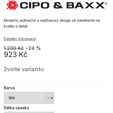
Moderní, jedinečný a nadčasový design se zaměřením na
kvalitu a detail.
Detailní informace
1 230 Kč
–24 %
923 Kč
Měrná
cena:
Zvolte variantu
Barva
Délka opasku