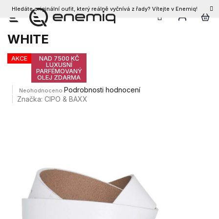
Hledáte originální oufit, který reálně vyčnívá z řady? Vítejte v Enemiq!
CZK
Přejít
Opasek CIPO & BAXX CG146
na
WHITE
obsah
AKCE
NAD 7500 KČ
LUXUSNÍ
PARFÉMOVANÝ
OLEJ ZDARMA
Průměrné
Podrobnosti hodnocení
Neohodnoceno
hodnocení
Značka:
CIPO & BAXX
produktu
je
0,0
z
5
hvězdiček.