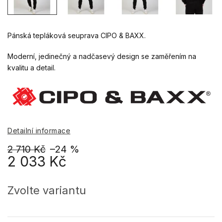
Pánská tepláková seuprava CIPO & BAXX.
Moderní, jedinečný a nadčasevý design se zaměřením na
kvalitu a detail.
Detailní informace
2 710 Kč
–24 %
2 033 Kč
Měrná
cena:
Zvolte variantu