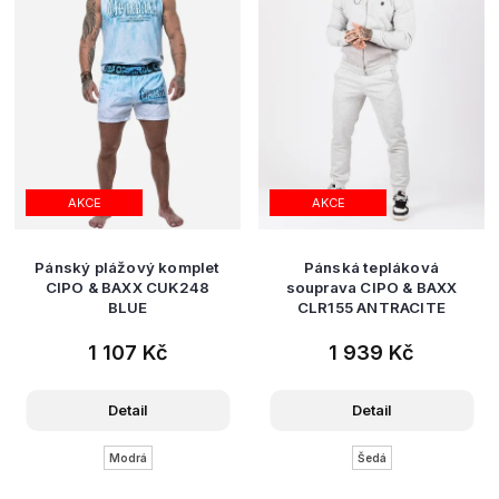
AKCE
AKCE
Pánský plážový komplet
Pánská tepláková
CIPO & BAXX CUK248
souprava CIPO & BAXX
BLUE
CLR155 ANTRACITE
1 107 Kč
1 939 Kč
Detail
Detail
Modrá
Šedá