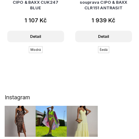
CIPO & BAXX CUK247
souprava CIPO & BAXX
BLUE
CLR151 ANTRASIT
1 107 Kč
1 939 Kč
Detail
Detail
Modrá
Šedá
Z
Instagram
á
p
a
t
í