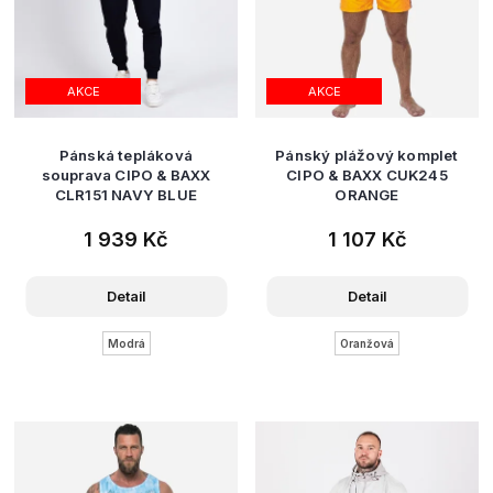
AKCE
AKCE
Pánská tepláková
Pánský plážový komplet
souprava CIPO & BAXX
CIPO & BAXX CUK245
CLR151 NAVY BLUE
ORANGE
1 939 Kč
1 107 Kč
Detail
Detail
Modrá
Oranžová