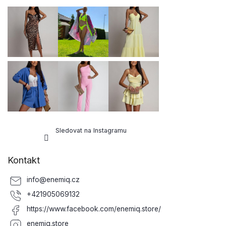
p
a
t
í
Sledovat na Instagramu
Kontakt
info
@
enemiq.cz
+421905069132
https://www.facebook.com/enemiq.store/
enemiq.store