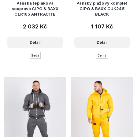
Pánská tepláková
Pánský plážový komplet
souprava CIPO & BAXX
CIPO & BAXX CUK245
CLR165 ANTRACITE
BLACK
2 032 Kč
1 107 Kč
Detail
Detail
Šedá
Černá