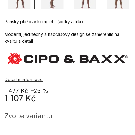
Pánský plážový komplet - šortky a tílko.
Moderní, jedinečný a nadčasový design se zaměřením na
kvalitu a detail.
Detailní informace
1 477 Kč
–25 %
1 107 Kč
Měrná
cena:
Zvolte variantu