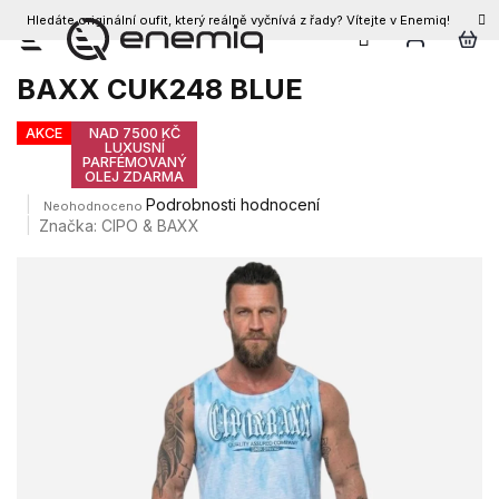
Hledáte originální oufit, který reálně vyčnívá z řady? Vítejte v Enemiq!
CZK
Přejít
Pánský plážový komplet CIPO &
na
BAXX CUK248 BLUE
obsah
AKCE
NAD 7500 KČ
LUXUSNÍ
PARFÉMOVANÝ
OLEJ ZDARMA
Průměrné
Podrobnosti hodnocení
Neohodnoceno
hodnocení
Značka:
CIPO & BAXX
produktu
je
0,0
z
5
hvězdiček.