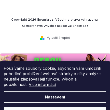
Copyright 2026
Enemiq.cz
. Všechna práva vyhrazena.
Grafický návrh vytvořil a nakódoval
Shoptak.cz
Vytvořil Shoptet
Přihlaste se k našemu
newsletteru.
Používáme soubory cookie, abychom vám umožnili
pohodlné prohlížení webové stránky a díky analýze
Budeme vám posílat informace o našich novinkách a slevových
neustále zlepšovali její funkce, výkon a
akcích.
použitelnost.
Více informácí
Nastavení
UPLATNIT SLEVU!