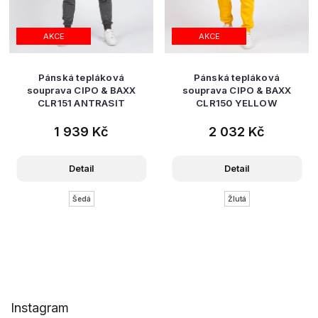
AKCE
AKCE
Pánská tepláková
Pánská tepláková
souprava CIPO & BAXX
souprava CIPO & BAXX
CLR151 ANTRASIT
CLR150 YELLOW
1 939 Kč
2 032 Kč
Detail
Detail
Šedá
Žlutá
Z
Instagram
á