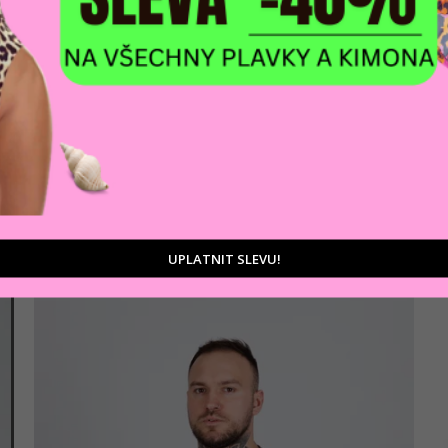
AKCE
Pánské triko CIPO & BAXX CL473 ANTRACITE
923 Kč
Antracit
UPLATNIT SLEVU!