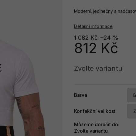
Moderní, jedinečný a nadčasový
Detailní informace
1 082 Kč
–24 %
812 Kč
Měrná
cena:
Zvolte variantu
Barva
Konfekční velikost
Můžeme doručit do:
Zvolte variantu