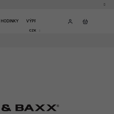
HODINKY
VÝPRODEJ
DÁRKOVÝ POUKAZ
HODNO
CZK