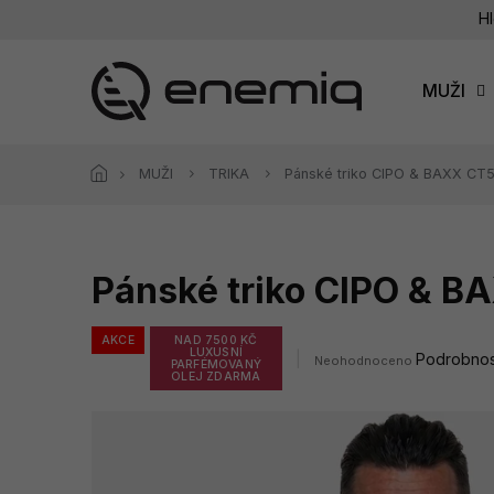
Přejít
Hl
na
obsah
MUŽI
MUŽI
TRIKA
Pánské triko CIPO & BAXX CT
Pánské triko CIPO & 
AKCE
NAD 7500 KČ
LUXUSNÍ
Průměrné
Podrobnos
Neohodnoceno
PARFÉMOVANÝ
hodnocení
OLEJ ZDARMA
produktu
je
0,0
z
5