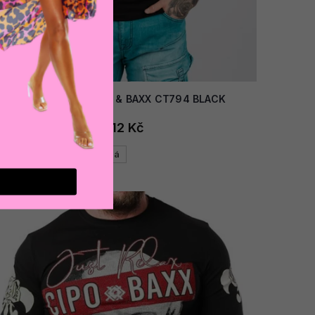
AKCE
Pánské triko CIPO & BAXX CT794 BLACK
812 Kč
Černá