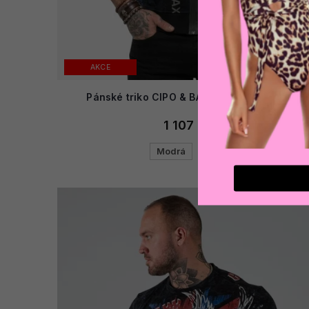
AKCE
Pánské triko CIPO & BAXX CL297 INDIGO
1 107 Kč
Modrá