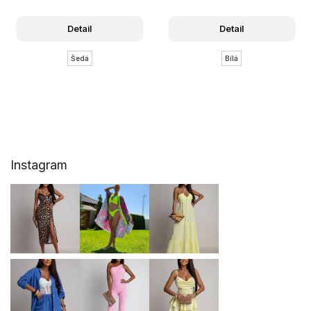
Detail
Detail
Šedá
Bílá
Z
Instagram
á
p
a
t
í