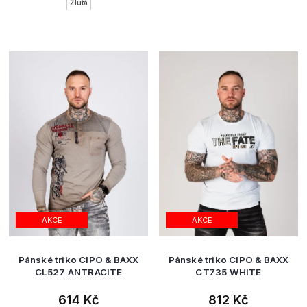
Žlutá
AKCE
AKCE
Pánské triko CIPO & BAXX
Pánské triko CIPO & BAXX
CL527 ANTRACITE
CT735 WHITE
614 Kč
812 Kč