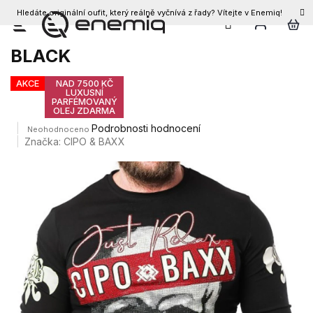
Hledáte originální oufit, který reálně vyčnívá z řady? Vítejte v Enemiq!
CZK
Přejít
Pánské triko CIPO & BAXX CL454
na
BLACK
obsah
AKCE
NAD 7500 KČ
LUXUSNÍ
PARFÉMOVANÝ
OLEJ ZDARMA
Průměrné
Podrobnosti hodnocení
Neohodnoceno
hodnocení
Značka:
CIPO & BAXX
produktu
je
0,0
z
5
hvězdiček.