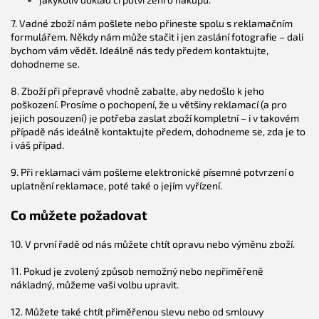
G
P
7. Vadné zboží nám pošlete nebo přineste spolu s reklamačním
T
p
formulářem. Někdy nám může stačit i jen zaslání fotografie – dali
o
bychom vám vědět. Ideálně nás tedy předem kontaktujte,
v
e
dohodneme se.
d
a
8. Zboží při přepravě vhodně zabalte, aby nedošlo k jeho
l
:
poškození. Prosíme o pochopení, že u většiny reklamací (a pro
jejich posouzení) je potřeba zaslat zboží kompletní – i v takovém
případě nás ideálně kontaktujte předem, dohodneme se, zda je to
i váš případ.
9. Při reklamaci vám pošleme elektronické písemné potvrzení o
uplatnění reklamace, poté také o jejím vyřízení.
Co můžete požadovat
10. V první řadě od nás můžete chtít opravu nebo výměnu zboží.
11. Pokud je zvolený způsob nemožný nebo nepřiměřeně
nákladný, můžeme vaši volbu upravit.
12. Můžete také chtít přiměřenou slevu nebo od smlouvy