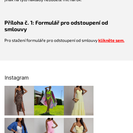
Příloha č. 1: Formulář pro odstoupení od
smlouvy
Pro stažení formuláře pro odstoupení od smlouvy
klikněte sem.
Z
Instagram
á
p
a
t
í