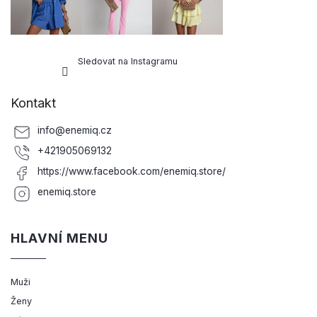
Sledovat na Instagramu
Kontakt
info
@
enemiq.cz
+421905069132
https://www.facebook.com/enemiq.store/
enemiq.store
HLAVNÍ MENU
Muži
Ženy