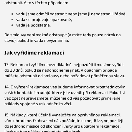
odstoupit. A to v těchto případech:
vadu jsme odmítli odstranit nebo jsme ji neodstranili řádně,
vada se projevuje opakovaně,
vada je podstatná.
Od smlouvy není možné odstoupit (a máte tedy pouze nárok na
slevu), pokud je vada nevýznamná.
Jak vyřídíme reklamaci
13. Reklamaci vyřídíme bezodkladně, nejpozději ji musíme vyřídit
do 30 dnů, pokud se nedohodneme jinak. V opačném případě
můžete odstoupit od smlouvy nebo požadovat přiměřenou slevu.
14. O vyřízení reklamace vás budeme informovat prostřednictvím
vašich kontaktních údajů, které jste uvedli při reklamaci. Pokud si
věc zpět nepřevezmete, můžeme od vás požadovat přiměřené
náklady spojené s uskladněním věci.
15. Náklady, které účelně vynaložíte na oprávněnou reklamaci,
vám uhradíme. O uhrazení nás požádejte co nejdříve, nejpozději
do jednoho měsíce od skončení lhůty pro uplatnění reklamace,
jinak na tyto náklady nebudete mít nárok.