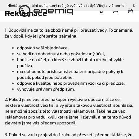
Hledáte originální oufit, který reálně vyčnívá z řady? Vítejte v Enemiq!
CZK
Reklamace
Přejít
na
obsah
1. Odpovídáme za to, že zboží nemá při převzetí vady. To znamená,
že v době, kdy jej přebíráte, zejména:
odpovídá vaší objednávce,
se hodí na dohodnutý nebo požadovaný účel,
hodí se na účel, na který se zboží tohoto druhu obvykle
používá,
má dohodnuté příslušenství, balení, případně pokyny k
použití, pokud jsou potřebné,
odpovídá kvalitou nebo provedením vzorku či předloze,
vyhovuje právním předpisům.
2. Pokud jsme vás před nákupem výslovně upozornili, že se
některá vlastnost věci liší, a vy jste s takovou vlastností souhlasili,
není možné zboží z této vlastnosti reklamovat. Také nelze věc
reklamovat pro vadu, kvůli které jsme ji zlevnili, a na tento důvod
zlevnění jsme vás předem upozornili.
3. Pokud se vada projeví do 1 roku od převzetí, předpokládá se, že