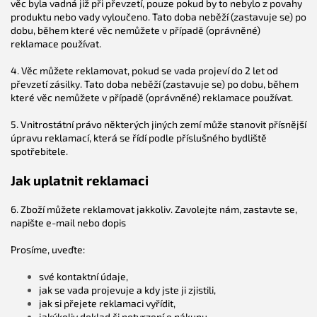
věc byla vadná již při převzetí, pouze pokud by to nebylo z povahy
produktu nebo vady vyloučeno. Tato doba neběží (zastavuje se) po
dobu, během které věc nemůžete v případě (oprávněné)
reklamace používat.
4. Věc můžete reklamovat, pokud se vada projeví do 2 let od
převzetí zásilky. Tato doba neběží (zastavuje se) po dobu, během
které věc nemůžete v případě (oprávněné) reklamace používat.
5. Vnitrostátní právo některých jiných zemí může stanovit přísnější
úpravu reklamací, která se řídí podle příslušného bydliště
spotřebitele.
Jak uplatnit reklamaci
6. Zboží můžete reklamovat jakkoliv. Zavolejte nám, zastavte se,
napište e-mail nebo dopis
Prosíme, uveďte:
své kontaktní údaje,
C
jak se vada projevuje a kdy jste ji zjistili,
h
jak si přejete reklamaci vyřídit,
a
t
jakýkoliv doklad či potvrzení o nákupu.