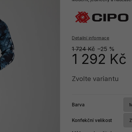
Detailní informace
1 724 Kč
–25 %
1 292 Kč
Měrná
cena:
Zvolte variantu
Barva
Konfekční velikost