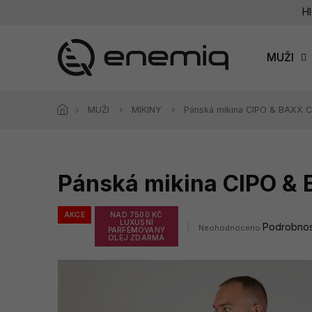
Přejít
Hl
na
obsah
MUŽI
MUŽI
MIKINY
Pánská mikina CIPO & BAXX 
Pánská mikina CIPO &
AKCE
NAD 7500 KČ
LUXUSNÍ
Průměrné
Podrobnos
Neohodnoceno
PARFÉMOVANÝ
hodnocení
OLEJ ZDARMA
produktu
je
0,0
z
5