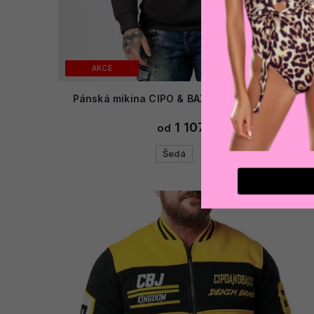
AKCE
Pánská mikina CIPO & BAXX CL529 ANTRACITE
1 107 Kč
od
Šedá