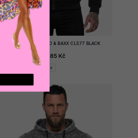
AKCE
Pánská mikina CIPO & BAXX CL577 BLACK
1 385 Kč
Černá