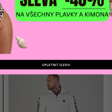
AKCE
Pánská mikina CIPO & BAXX CL280 ANTRASIT
1 477 Kč
Šedá
UPLATNIT SLEVU!