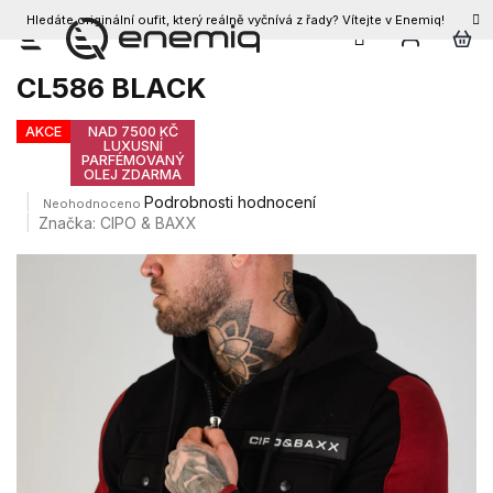
Hledáte originální oufit, který reálně vyčnívá z řady? Vítejte v Enemiq!
CZK
Přejít
Pánská mikina CIPO & BAXX
na
CL586 BLACK
obsah
AKCE
NAD 7500 KČ
LUXUSNÍ
PARFÉMOVANÝ
OLEJ ZDARMA
Průměrné
Podrobnosti hodnocení
Neohodnoceno
hodnocení
Značka:
CIPO & BAXX
produktu
je
0,0
z
5
hvězdiček.