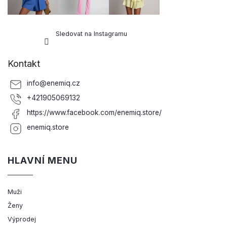
Sledovat na Instagramu
Kontakt
info
@
enemiq.cz
+421905069132
https://www.facebook.com/enemiq.store/
enemiq.store
HLAVNÍ MENU
Muži
Ženy
Výprodej