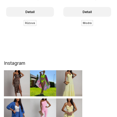
Detail
Detail
Růžová
Modrá
Z
Instagram
á
p
a
t
í