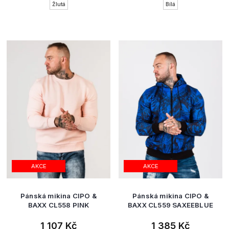
Žlutá
Bílá
AKCE
AKCE
Pánská mikina CIPO &
Pánská mikina CIPO &
BAXX CL558 PINK
BAXX CL559 SAXEEBLUE
1 107 Kč
1 385 Kč