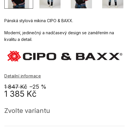
Pánská stylová mikina CIPO & BAXX.
Moderní, jedinečný a nadčasevý design se zaměřením na
kvalitu a detail.
Detailní informace
1 847 Kč
–25 %
1 385 Kč
Měrná
cena:
Zvolte variantu