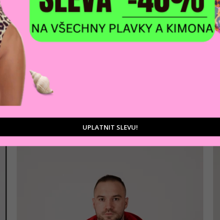
AKCE
Pánská mikina CIPO & BAXX CL589 BLACK
1 107 Kč
Černá
UPLATNIT SLEVU!