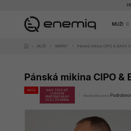
Přejít
Hl
na
obsah
MUŽI
MUŽI
MIKINY
Pánská mikina CIPO & BAXX 
Pánská mikina CIPO &
AKCE
NAD 7500 KČ
LUXUSNÍ
Průměrné
Podrobnos
Neohodnoceno
PARFÉMOVANÝ
hodnocení
OLEJ ZDARMA
produktu
je
0,0
z
5