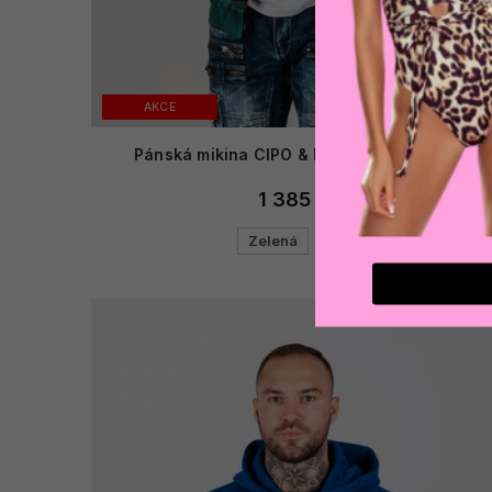
AKCE
Pánská mikina CIPO & BAXX CL561 GREEN
1 385 Kč
Zelená