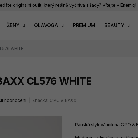
edáte originální oufit, který reálně vyčnívá z řady? Vítejte v Enemiq!
ŽENY
OLAVOGA
PREMIUM
BEAUTY
CL576 WHITE
 BAXX CL576 WHITE
ti hodnocení
Značka:
CIPO & BAXX
Pánská stylová mikina CIPO &
Moderní, jedinečný a nadčasevý