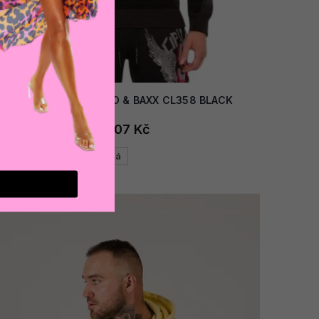
AKCE
Pánská mikina CIPO & BAXX CL358 BLACK
1 107 Kč
Černá