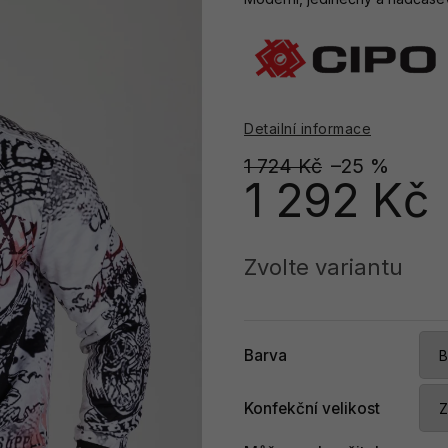
Detailní informace
1 724 Kč
–25 %
1 292 Kč
Měrná
cena:
Zvolte variantu
Barva
Konfekční velikost