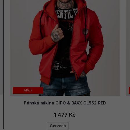
AKCE
Pánská mikina CIPO & BAXX CL552 RED
1 477 Kč
Červená