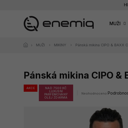
Přejít
Hl
na
obsah
MUŽI
MUŽI
MIKINY
Pánská mikina CIPO & BAXX 
Pánská mikina CIPO &
AKCE
NAD 7500 KČ
LUXUSNÍ
Průměrné
Podrobnos
Neohodnoceno
PARFÉMOVANÝ
hodnocení
OLEJ ZDARMA
produktu
je
0,0
z
5