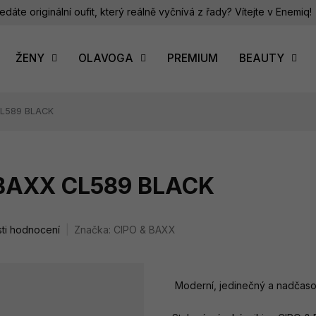
edáte originální oufit, který reálně vyčnívá z řady? Vítejte v Enemiq!
ŽENY
OLAVOGA
PREMIUM
BEAUTY
CL589 BLACK
 BAXX CL589 BLACK
ti hodnocení
Značka:
CIPO & BAXX
Moderní, jedinečný a nadčasov