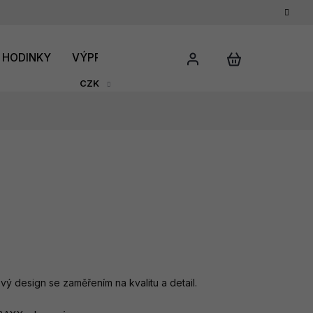
HODINKY
VÝPRODEJ
DÁRKOVÝ POUKAZ
HODNO
CZK
ý design se zaměřením na kvalitu a detail.