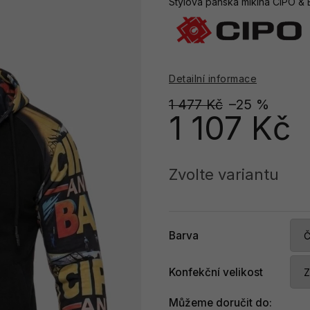
Stylová pánská mikina CIPO &
Detailní informace
1 477 Kč
–25 %
1 107 Kč
Měrná
cena:
Zvolte variantu
Barva
Konfekční velikost
Můžeme doručit do: