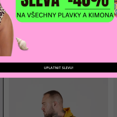
AKCE
Pánská mikina CIPO & BAXX CL557 YELLOW
1 107 Kč
Žlutá
UPLATNIT SLEVU!