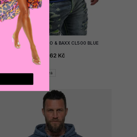
AKCE
Pánská mikina CIPO & BAXX CL500 BLUE
1 662 Kč
Modrá