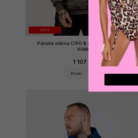
AKCE
Pánská mikina CIPO & BAXX CL428 GREY-
KHAKI
1 107 Kč
Khaki