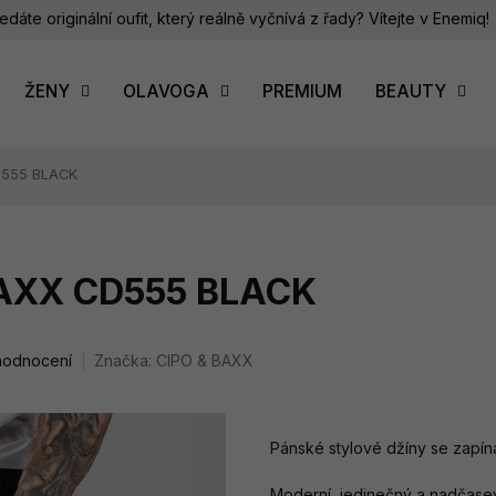
edáte originální oufit, který reálně vyčnívá z řady? Vítejte v Enemiq!
ŽENY
OLAVOGA
PREMIUM
BEAUTY
D555 BLACK
BAXX CD555 BLACK
hodnocení
Značka:
CIPO & BAXX
Pánské stylové džíny se zapí
Moderní, jedinečný a nadčasevý