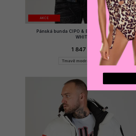
AKCE
Pánská bunda CIPO & BAXX CM230 NAVY-
WHITE
1 847 Kč
Tmavě modrá