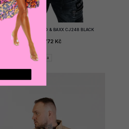
AKCE
Pánská bunda CIPO & BAXX CJ248 BLACK
2 772 Kč
Černá