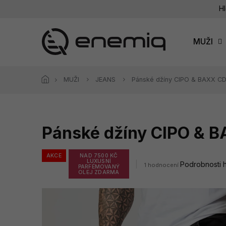
Přejít
Hl
na
obsah
MUŽI
MUŽI
JEANS
Pánské džíny CIPO & BAXX C
Pánské džíny CIPO & 
AKCE
NAD 7500 KČ
LUXUSNÍ
Průměrné
Podrobnosti 
1 hodnocení
PARFÉMOVANÝ
hodnocení
OLEJ ZDARMA
produktu
je
5,0
z
5