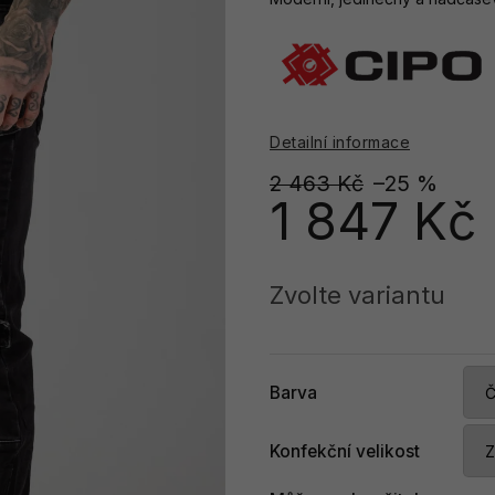
Detailní informace
2 463 Kč
–25 %
1 847 Kč
Měrná
cena:
Zvolte variantu
Barva
Konfekční velikost