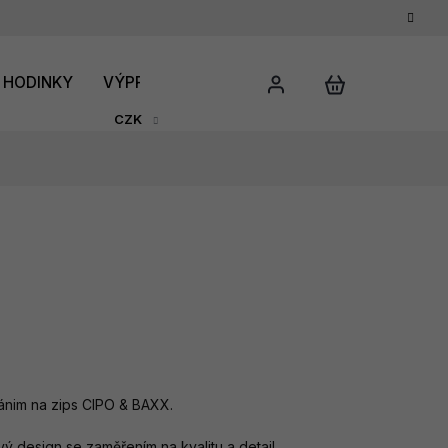
HODINKY
VÝPRODEJ
DÁRKOVÝ POUKAZ
HODNO
CZK
nánim na zips CIPO & BAXX.
 design se zaměřením na kvalitu a detail.