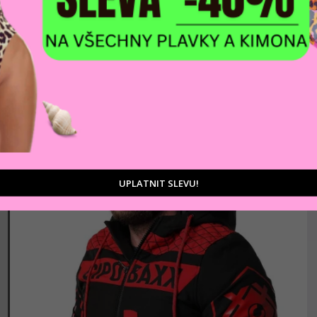
AKCE
Pánská bunda CIPO & BAXX 1290 BLUE
1 847 Kč
Modrá
UPLATNIT SLEVU!