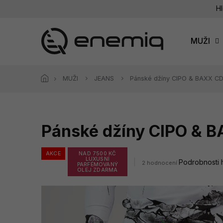
Přejít
Hl
na
obsah
MUŽI
MUŽI
JEANS
Pánské džíny CIPO & BAXX C
Pánské džíny CIPO & 
AKCE
NAD 7500 KČ
LUXUSNÍ
Průměrné
Podrobnosti
2 hodnocení
PARFÉMOVANÝ
hodnocení
OLEJ ZDARMA
produktu
je
4,5
z
5