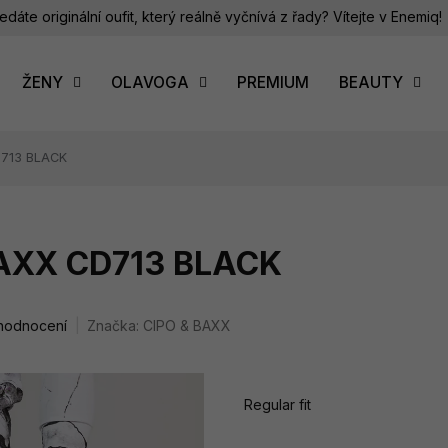
edáte originální oufit, který reálně vyčnívá z řady? Vítejte v Enemiq!
ŽENY
OLAVOGA
PREMIUM
BEAUTY
D713 BLACK
BAXX CD713 BLACK
 hodnocení
Značka:
CIPO & BAXX
Regular fit