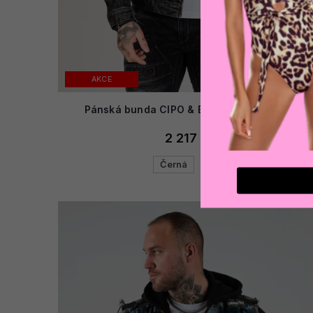
AKCE
Pánská bunda CIPO & BAXX CJ299 BLACK
2 217 Kč
Černá