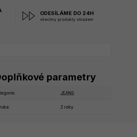
A
ODESÍLÁME DO 24H
všechny produkty skladem
oplňkové parametry
tegorie
:
JEANS
ruka
:
2 roky