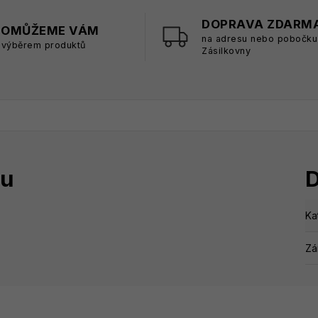
DOPRAVA ZDARM
POMŮŽEME VÁM
na adresu nebo pobočku
 výběrem produktů
Zásilkovny
tu
D
Ka
Zá