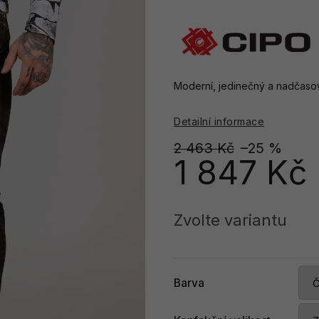
Moderní, jedinečný a nadčasový
Detailní informace
2 463 Kč
–25 %
1 847 Kč
Měrná
cena:
Zvolte variantu
Barva