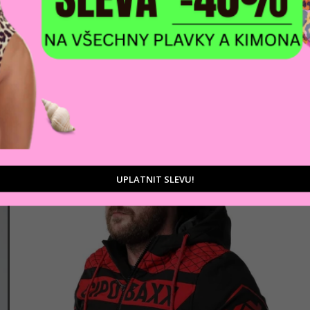
AKCE
Pánská bunda CIPO & BAXX CJ236
1 847 Kč
Černá
UPLATNIT SLEVU!