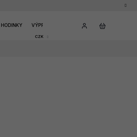
HODINKY
VÝPRODEJ
DÁRKOVÝ POUKAZ
HODNO
CZK