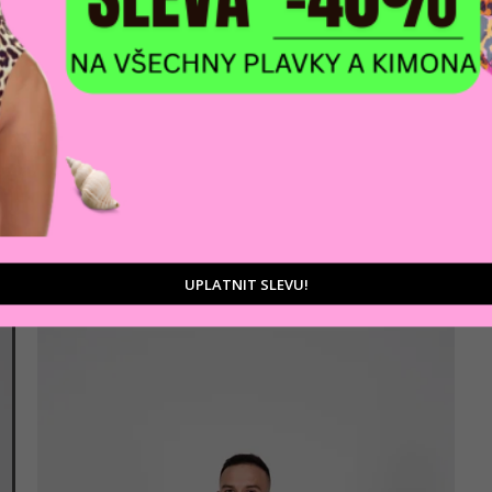
AKCE
Pánské triko CIPO & BAXX CL512 GREY
614 Kč
Šedá
UPLATNIT SLEVU!