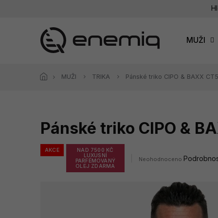
Přejít
Hl
na
obsah
MUŽI
MUŽI
TRIKA
Pánské triko CIPO & BAXX CT
Pánské triko CIPO & 
AKCE
NAD 7500 KČ
LUXUSNÍ
Průměrné
Podrobnos
Neohodnoceno
PARFÉMOVANÝ
hodnocení
OLEJ ZDARMA
produktu
je
0,0
z
5