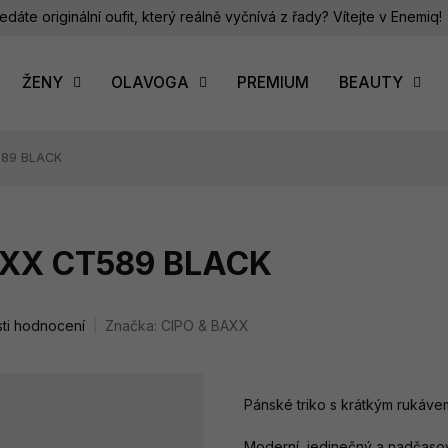
edáte originální oufit, který reálně vyčnívá z řady? Vítejte v Enemiq!
ŽENY
OLAVOGA
PREMIUM
BEAUTY
589 BLACK
BAXX CT589 BLACK
ti hodnocení
Značka:
CIPO & BAXX
Pánské triko s krátkým rukáve
Moderní, jedinečný a nadčasový