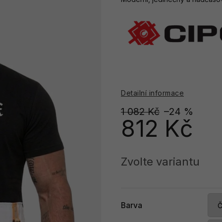
Detailní informace
1 082 Kč
–24 %
812 Kč
Měrná
cena:
Zvolte variantu
Barva