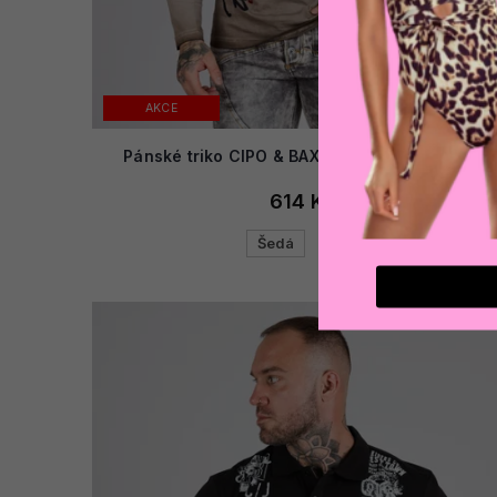
AKCE
Pánské triko CIPO & BAXX CL527 ANTRACITE
614 Kč
Šedá