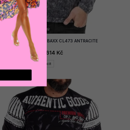
AKCE
Pánské triko CIPO & BAXX CL473 ANTRACITE
614 Kč
od
Antracit