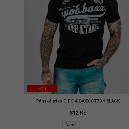
AKCE
Pánské triko CIPO & BAXX CT794 BLACK
812 Kč
Černá