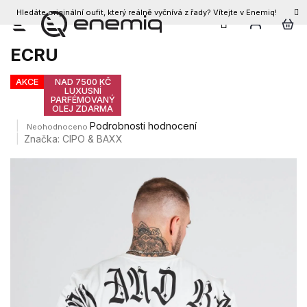
Hledáte originální oufit, který reálně vyčnívá z řady? Vítejte v Enemiq!
CZK
Přejít
Pánské triko CIPO & BAXX CT787
na
ECRU
obsah
AKCE
NAD 7500 KČ
LUXUSNÍ
PARFÉMOVANÝ
OLEJ ZDARMA
Průměrné
Podrobnosti hodnocení
Neohodnoceno
hodnocení
Značka:
CIPO & BAXX
produktu
je
0,0
z
5
hvězdiček.