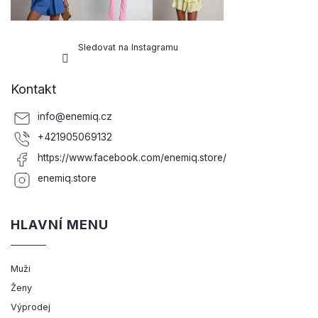
Sledovat na Instagramu
Kontakt
info
@
enemiq.cz
+421905069132
https://www.facebook.com/enemiq.store/
enemiq.store
HLAVNÍ MENU
Muži
Ženy
Výprodej