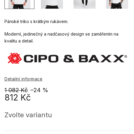
Pánské triko s krátkým rukávem.
Moderní, jedinečný a nadčasový design se zaměřením na
kvalitu a detail.
Detailní informace
1 082 Kč
–24 %
812 Kč
Měrná
cena:
Zvolte variantu