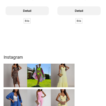
Detail
Detail
Bílá
Bílá
Z
Instagram
á
p
a
t
í