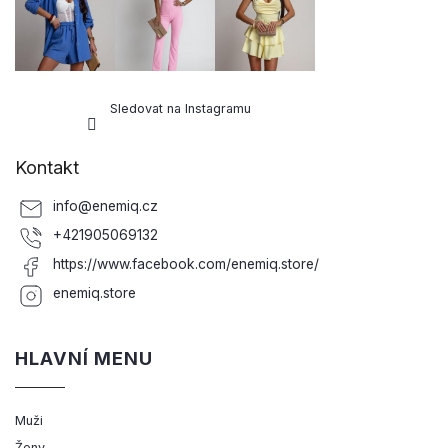
Sledovat na Instagramu
Kontakt
info
@
enemiq.cz
+421905069132
https://www.facebook.com/enemiq.store/
enemiq.store
HLAVNÍ MENU
Muži
Ženy