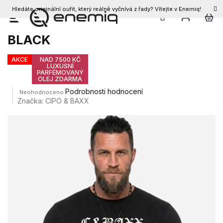
Hledáte originální oufit, který reálně vyčnívá z řady? Vítejte v Enemiq!
CZK
Přejít
Pánské triko CIPO & BAXX CT589
na
BLACK
obsah
AKCE
NAD 7500 KČ
LUXUSNÍ
PARFÉMOVANÝ
OLEJ ZDARMA
Průměrné
Podrobnosti hodnocení
Neohodnoceno
hodnocení
Značka:
CIPO & BAXX
produktu
je
0,0
z
5
hvězdiček.