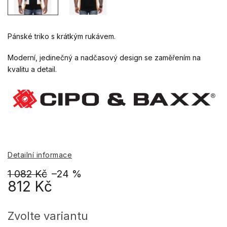
Pánské triko s krátkým rukávem.
Moderní, jedinečný a nadčasový design se zaměřením na
kvalitu a detail.
Detailní informace
1 082 Kč
–24 %
812 Kč
Měrná
cena:
Zvolte variantu