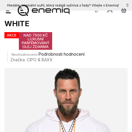
Hledáte originální oufit, který reálně vyčnívá z řady? Vítejte v Enemiq!
CZK
Přejít
Pánské triko CIPO & BAXX CT588
na
WHITE
obsah
AKCE
NAD 7500 KČ
LUXUSNÍ
PARFÉMOVANÝ
OLEJ ZDARMA
Průměrné
Podrobnosti hodnocení
Neohodnoceno
hodnocení
Značka:
CIPO & BAXX
produktu
je
0,0
z
5
hvězdiček.