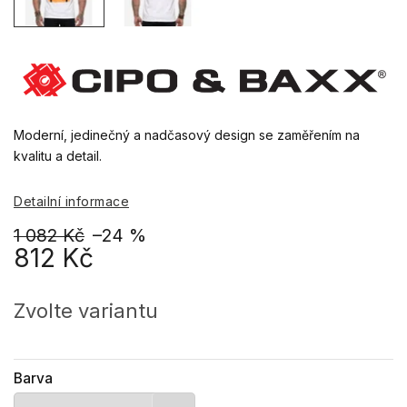
Moderní, jedinečný a nadčasový design se zaměřením na
kvalitu a detail.
Detailní informace
1 082 Kč
–24 %
812 Kč
Měrná
cena:
Zvolte variantu
Barva