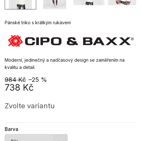
Pánské triko s krátkým rukávem
Moderní, jedinečný a nadčasový design se zaměřením na
kvalitu a detail.
984 Kč
–25 %
738 Kč
Měrná
cena:
Zvolte variantu
Barva