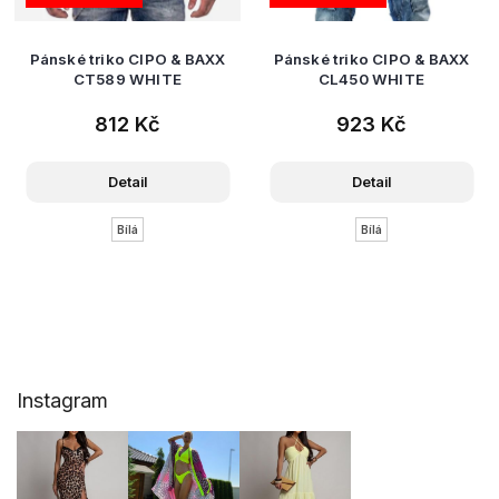
Pánské triko CIPO & BAXX
Pánské triko CIPO & BAXX
CT589 WHITE
CL450 WHITE
812 Kč
923 Kč
Detail
Detail
Bílá
Bílá
Z
Instagram
á
p
a
t