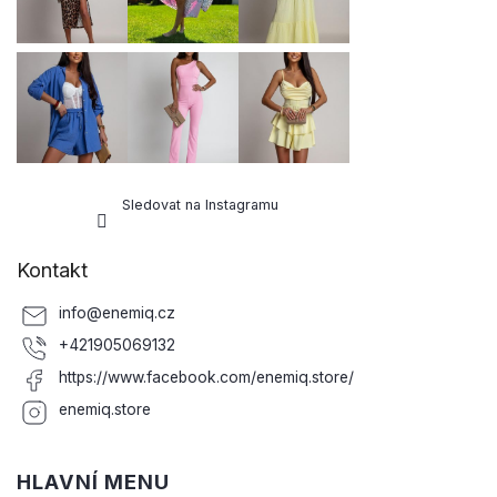
í
Sledovat na Instagramu
Kontakt
info
@
enemiq.cz
+421905069132
https://www.facebook.com/enemiq.store/
enemiq.store
HLAVNÍ MENU