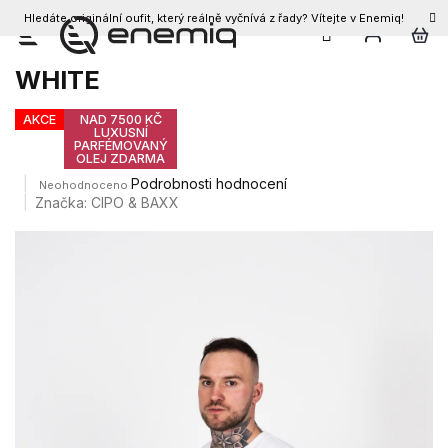
Hledáte originální oufit, který reálně vyčnívá z řady? Vítejte v Enemiq!
CZK
Přejít
Pánské triko CIPO & BAXX CT587
na
WHITE
obsah
AKCE
NAD 7500 KČ
LUXUSNÍ
PARFÉMOVANÝ
OLEJ ZDARMA
Průměrné
Podrobnosti hodnocení
Neohodnoceno
hodnocení
Značka:
CIPO & BAXX
produktu
je
0,0
z
5
hvězdiček.