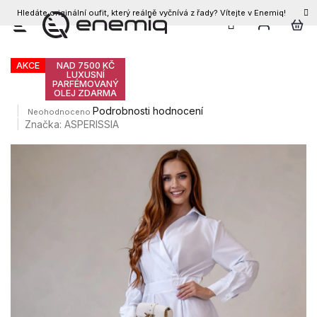
Hledáte originální oufit, který reálně vyčnívá z řady? Vítejte v Enemiq!
CZK
Přejít
Dámské šaty GIA
na
obsah
AKCE
NAD 7500 KČ
LUXUSNÍ
PARFÉMOVANÝ
OLEJ ZDARMA
Průměrné
Podrobnosti hodnocení
Neohodnoceno
hodnocení
Značka:
ASPERISSIA
produktu
je
0,0
z
5
hvězdiček.