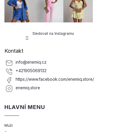
Sledovat na Instagramu
Kontakt
info
@
enemiq.cz
+421905069132
https://www.facebook.com/enemiq.store/
enemiq.store
HLAVNÍ MENU
Muži