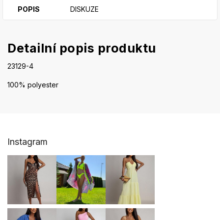
POPIS
DISKUZE
Detailní popis produktu
23129-4
100% polyester
Z
Instagram
á
p
a
t
í