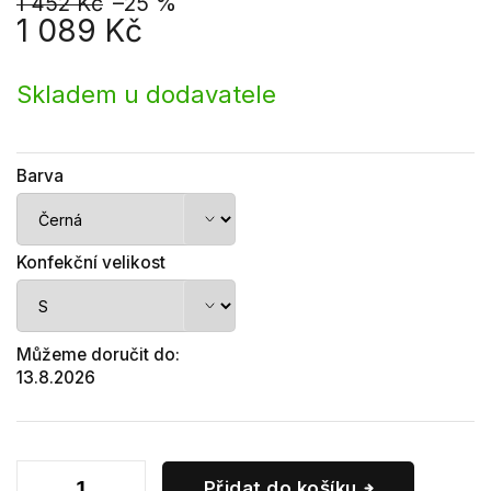
1 452 Kč
–25 %
1 089 Kč
Měrná
cena:
Skladem u dodavatele
Barva
Konfekční velikost
Můžeme doručit do:
13.8.2026
Přidat do košíku