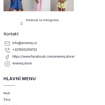
Sledovat na Instagramu
Kontakt
info
@
enemiq.cz
+421905069132
https://www.facebook.com/enemiq.store/
enemiq.store
HLAVNÍ MENU
Muži
Ženy