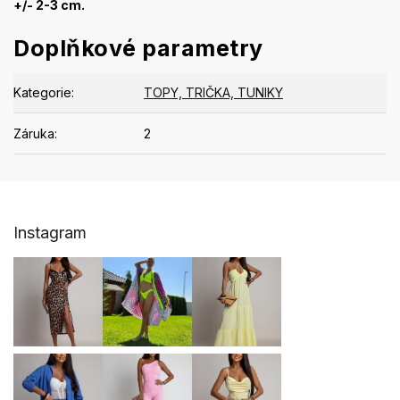
+/- 2-3 cm.
Doplňkové parametry
Kategorie
:
TOPY, TRIČKA, TUNIKY
Záruka
:
2
Z
Instagram
á
p
a
t
í