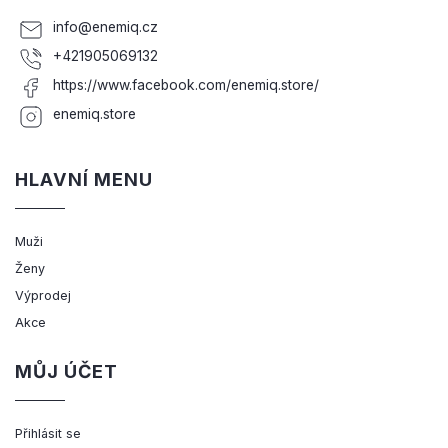
info
@
enemiq.cz
+421905069132
https://www.facebook.com/enemiq.store/
enemiq.store
HLAVNÍ MENU
Muži
Ženy
Výprodej
Akce
MŮJ ÚČET
Přihlásit se