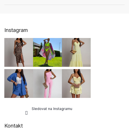
Z
Instagram
á
p
a
t
í
Sledovat na Instagramu
Kontakt