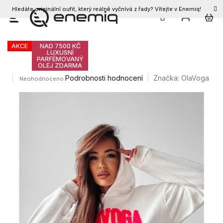
Hledáte originální oufit, který reálně vyčnívá z řady? Vítejte v Enemiq!
CZK
Přejít
Olavoga Lissa mikina
na
obsah
AKCE
NAD 7500 KČ
LUXUSNÍ
PARFÉMOVANÝ
OLEJ ZDARMA
Průměrné
Podrobnosti hodnocení
Značka:
OlaVoga
Neohodnoceno
hodnocení
produktu
je
0,0
z
5
hvězdiček.