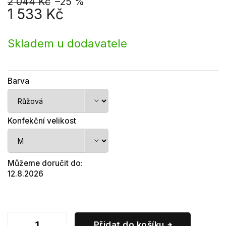
2 044 Kč
–25 %
1 533 Kč
Měrná
cena:
Skladem u dodavatele
Barva
Konfekční velikost
Můžeme doručit do:
12.8.2026
Přidat do košíku