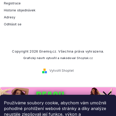
Registrace
Historie objednávek
Adresy
Odhlásit se
Copyright 2026
Enemiq.cz
. Všechna práva vyhrazena.
Grafický návrh vytvořil a nakódoval
Shoptak.cz
Vytvořil Shoptet
Přihlaste se k našemu
newsletteru.
Používáme soubory cookie, abychom vám umožnili
pohodlné prohlížení webové stránky a díky analýze
Budeme vám posílat informace o našich novinkách a slevových
neustále zlepšovali její funkce, výkon a
akcích.